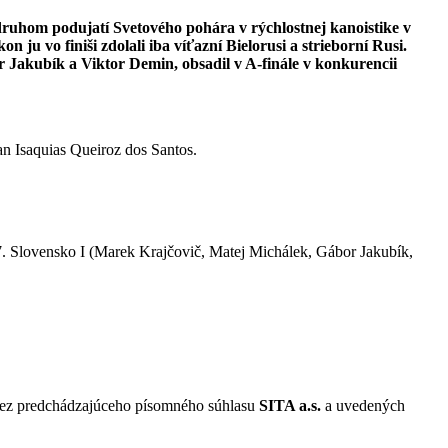
druhom podujatí Svetového pohára v rýchlostnej kanoistike v
 vo finiši zdolali iba víťazní Bielorusi a strieborní Rusi.
r Jakubík a Viktor Demin, obsadil v A-finále v konkurencii
an Isaquias Queiroz dos Santos.
 7. Slovensko I (Marek Krajčovič, Matej Michálek, Gábor Jakubík,
 bez predchádzajúceho písomného súhlasu
SITA a.s.
a uvedených