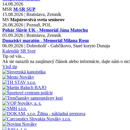
14.08.2026
MSR
M-SR SUP
15.08.2026 | Bratislava, Zemník
MS
Majstrovstvá sveta seniorov
26.08.2026 | Poznaň, POL
Pohár Slávie UK - Memoriál Jána Matochu
05.09.2026 | Bratislava, Zemník
Dunajský maratón - Memoriál Milana Rosu
06.09.2026 | Dobrohošť - Gabčíkovo, Staré koryto Dunaja
Kalendár
SR
Svet
Tip od vás...
Ak ste narazili na zaujímavý článok alebo informácie, dajte nám o nic
Vlož tip