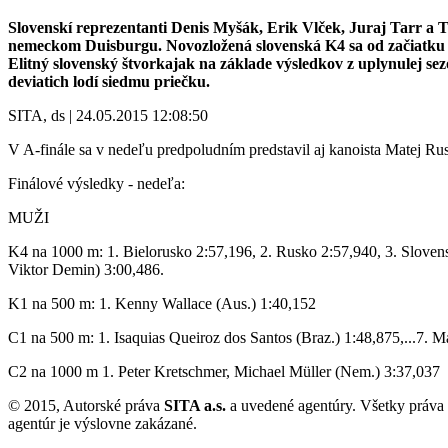
Slovenskí reprezentanti Denis Myšák, Erik Vlček, Juraj Tarr a T
nemeckom Duisburgu. Novozložená slovenská K4 sa od začiatku fin
Elitný slovenský štvorkajak na základe výsledkov z uplynulej se
deviatich lodí siedmu priečku.
SITA, ds | 24.05.2015 12:08:50
V A-finále sa v nedeľu predpoludním predstavil aj kanoista Matej Rus
Finálové výsledky - nedeľa:
MUŽI
K4 na 1000 m: 1. Bielorusko 2:57,196, 2. Rusko 2:57,940, 3. Slovens
Viktor Demin) 3:00,486.
K1 na 500 m: 1. Kenny Wallace (Aus.) 1:40,152
C1 na 500 m: 1. Isaquias Queiroz dos Santos (Braz.) 1:48,875,...7. 
C2 na 1000 m 1. Peter Kretschmer, Michael Müller (Nem.) 3:37,037
© 2015, Autorské práva
SITA a.s.
a uvedené agentúry. Všetky práva
agentúr je výslovne zakázané.