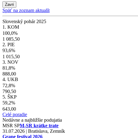
Zavri
Späť na zoznam aktualít
Slovenský pohár 2025
1. KOM
100,0%
1 085,50
2. PIE
93,6%
1 015,50
3. NOV
81,8%
888,00
4. UKB
72,8%
790,50
5. ŠKP
59,2%
643,00
Celé poradie
Nedávne a najbližšie podujatia
MSR
SP
M-SR krátke trate
31.07.2026 | Bratislava, Zemník
Grape festival 2026