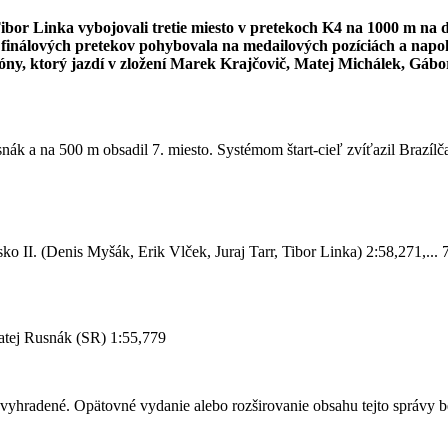
ibor Linka vybojovali tretie miesto v pretekoch K4 na 1000 m na 
álových pretekov pohybovala na medailových pozíciách a napokon ju
zóny, ktorý jazdí v zložení Marek Krajčovič, Matej Michálek, Gábo
nák a na 500 m obsadil 7. miesto. Systémom štart-cieľ zvíťazil Brazílč
ko II. (Denis Myšák, Erik Vlček, Juraj Tarr, Tibor Linka) 2:58,271,...
Matej Rusnák (SR) 1:55,779
 vyhradené. Opätovné vydanie alebo rozširovanie obsahu tejto správy