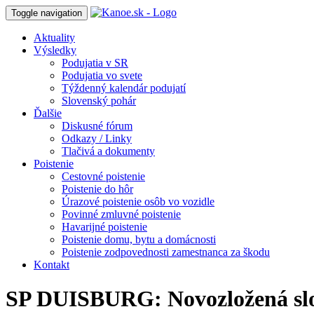
Toggle navigation
Aktuality
Výsledky
Podujatia v SR
Podujatia vo svete
Týždenný kalendár podujatí
Slovenský pohár
Ďalšie
Diskusné fórum
Odkazy / Linky
Tlačivá a dokumenty
Poistenie
Cestovné poistenie
Poistenie do hôr
Úrazové poistenie osôb vo vozidle
Povinné zmluvné poistenie
Havarijné poistenie
Poistenie domu, bytu a domácnosti
Poistenie zodpovednosti zamestnanca za škodu
Kontakt
SP DUISBURG: Novozložená slo