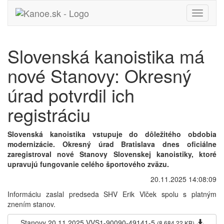
Toggle
navigati
Slovenská kanoistika má
nové Stanovy: Okresný
úrad potvrdil ich
registráciu
Slovenská kanoistika vstupuje do dôležitého obdobia
modernizácie. Okresný úrad Bratislava dnes oficiálne
zaregistroval nové Stanovy Slovenskej kanoistiky, ktoré
upravujú fungovanie celého športového zväzu.
20.11.2025 14:08:09
Informáciu zaslal predseda SHV Erik Vlček spolu s platným
znením stanov.
Stanovy 20.11.2025 VVS1-90090-49141-5
(8 684,22 KB)