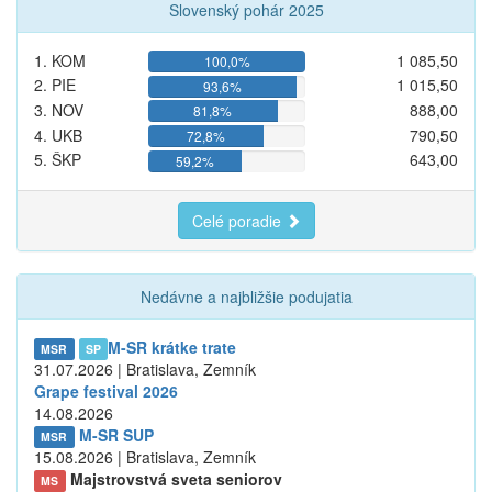
Slovenský pohár 2025
1. KOM
1 085,50
100,0%
2. PIE
1 015,50
93,6%
3. NOV
888,00
81,8%
4. UKB
790,50
72,8%
5. ŠKP
643,00
59,2%
Celé poradie
Nedávne a najbližšie podujatia
M-SR krátke trate
MSR
SP
31.07.2026 | Bratislava, Zemník
Grape festival 2026
14.08.2026
M-SR SUP
MSR
15.08.2026 | Bratislava, Zemník
Majstrovstvá sveta seniorov
MS