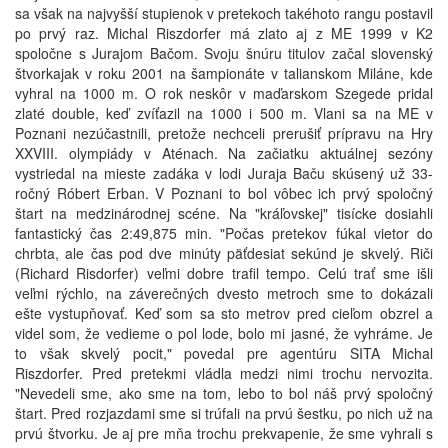
sa však na najvyšší stupienok v pretekoch takéhoto rangu postavil
po prvý raz. Michal Riszdorfer má zlato aj z ME 1999 v K2
spoločne s Jurajom Bačom. Svoju šnúru titulov začal slovenský
štvorkajak v roku 2001 na šampionáte v talianskom Miláne, kde
vyhral na 1000 m. O rok neskôr v maďarskom Szegede pridal
zlaté double, keď zvíťazil na 1000 i 500 m. Vlani sa na ME v
Poznani nezúčastnili, pretože nechceli prerušiť prípravu na Hry
XXVIII. olympiády v Aténach. Na začiatku aktuálnej sezóny
vystriedal na mieste zadáka v lodi Juraja Baču skúsený už 33-
ročný Róbert Erban. V Poznani to bol vôbec ich prvý spoločný
štart na medzinárodnej scéne. Na "kráľovskej" tisícke dosiahli
fantastický čas 2:49,875 min. "Počas pretekov fúkal vietor do
chrbta, ale čas pod dve minúty päťdesiat sekúnd je skvelý. Riči
(Richard Risdorfer) veľmi dobre trafil tempo. Celú trať sme išli
veľmi rýchlo, na záverečných dvesto metroch sme to dokázali
ešte vystupňovať. Keď som sa sto metrov pred cieľom obzrel a
videl som, že vedieme o pol lode, bolo mi jasné, že vyhráme. Je
to však skvelý pocit," povedal pre agentúru SITA Michal
Riszdorfer. Pred pretekmi vládla medzi nimi trochu nervozita.
"Nevedeli sme, ako sme na tom, lebo to bol náš prvý spoločný
štart. Pred rozjazdami sme si trúfali na prvú šestku, po nich už na
prvú štvorku. Je aj pre mňa trochu prekvapenie, že sme vyhrali s