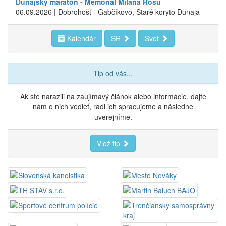
Dunajský maratón - Memoriál Milana Rosu
06.09.2026 | Dobrohošť - Gabčíkovo, Staré koryto Dunaja
Kalendár
SR
Svet
Tip od vás...
Ak ste narazili na zaujímavý článok alebo informácie, dajte
nám o nich vedieť, radi ich spracujeme a následne
uverejníme.
Vlož tip