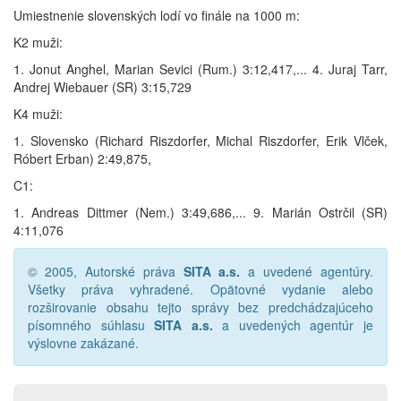
Umiestnenie slovenských lodí vo finále na 1000 m:
K2 muži:
1. Jonut Anghel, Marian Sevici (Rum.) 3:12,417,... 4. Juraj Tarr,
Andrej Wiebauer (SR) 3:15,729
K4 muži:
1. Slovensko (Richard Riszdorfer, Michal Riszdorfer, Erik Vlček,
Róbert Erban) 2:49,875,
C1:
1. Andreas Dittmer (Nem.) 3:49,686,... 9. Marián Ostrčil (SR)
4:11,076
© 2005, Autorské práva
SITA a.s.
a uvedené agentúry.
Všetky práva vyhradené. Opätovné vydanie alebo
rozširovanie obsahu tejto správy bez predchádzajúceho
písomného súhlasu
SITA a.s.
a uvedených agentúr je
výslovne zakázané.