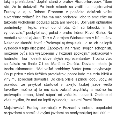
takým prehľadom," doplnil starší z bratov Riszdorferovcov. "Som
rád, že to dokázali. Po troch rokoch sa vrátili na majstrovstvá
Európy a aj s Robom Erbanom v posádke dokázali veľmi
suverénne zvíťaziť. Ich čas ma milo prekvapil, lebo to sme ešte na
takomto vrcholnom podujatí azda ani nevideli. Boli však optimálne
podmienky - teplo, vietor do chrbta. Oni sú ľahučkí, im to
vyhovovalo," poskytol svoj poľad z brehu tréner Pavel Blaho. Na
medailu siahali aj Juraj Tarr s Andrejom Wiebauerom v K2 mužov.
Nakoniec skončili štvrtí. "Prekvapil aj dvojkajak. Je to ich najlepší
výsledok v tejto disciplíne. Zabojovali na hranici svojich schopnistí,
môžeme byť s ich vystúpením v Poznani spokojní," pokračoval v
hodnotení kormidelník slovenských reprezentantov. Trochu viac
sa čakalo vo finále C1 od Mariána Ostrčila. Deviate miesto je
trochu sklamaním. "Mal veľké problémy. Vietor jemu nevyhovuje.
On je jeden z tých ťažších pretekárov, ponor lode má teda hlbší a
vlny mu špliechali dovnútra. Do cieľa prišiel s plnou loďou vody. Je
pravdou, že prvýkrát štartoval v takejto ťažkej jazde vedľa
favoritov, možno aj to mu dalo zabrať psychicky a možno ho
prekvapilo tempo, ktoré súperi od začiatku nasadili. Osobne si
však myslím, že mal na lepší výsledok," uzavrel Pavel Blaho.
Majstrovstvá Európy pokračujú v Poznani v sobotu popoludní
rozjazdami a semifinálovými jazdami na neolympijskej trati 200 m.