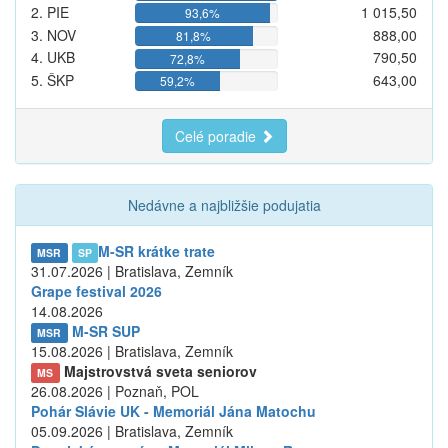
2. PIE
1 015,50
93,6%
3. NOV
888,00
81,8%
4. UKB
790,50
72,8%
5. ŠKP
643,00
59,2%
Celé poradie
Nedávne a najbližšie podujatia
M-SR krátke trate
MSR
SP
31.07.2026 | Bratislava, Zemník
Grape festival 2026
14.08.2026
M-SR SUP
MSR
15.08.2026 | Bratislava, Zemník
Majstrovstvá sveta seniorov
MS
26.08.2026 | Poznaň, POL
Pohár Slávie UK - Memoriál Jána Matochu
05.09.2026 | Bratislava, Zemník