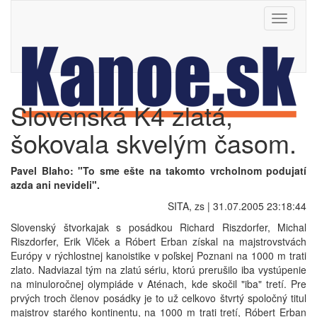
Toggle
navigati
Slovenská K4 zlatá,
šokovala skvelým časom.
Pavel Blaho: "To sme ešte na takomto vrcholnom podujatí
azda ani nevideli".
SITA, zs | 31.07.2005 23:18:44
Slovenský štvorkajak s posádkou Richard Riszdorfer, Michal
Riszdorfer, Erik Vlček a Róbert Erban získal na majstrovstvách
Európy v rýchlostnej kanoistike v poľskej Poznani na 1000 m trati
zlato. Nadviazal tým na zlatú sériu, ktorú prerušilo iba vystúpenie
na minuloročnej olympiáde v Aténach, kde skočil "iba" tretí. Pre
prvých troch členov posádky je to už celkovo štvrtý spoločný titul
majstrov starého kontinentu, na 1000 m trati tretí, Róbert Erban