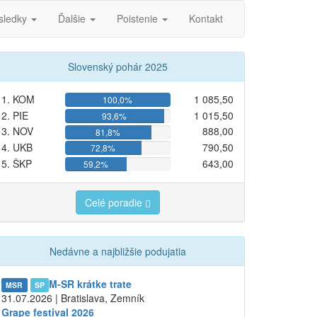
sledky
Ďalšie
Poistenie
Kontakt
Slovenský pohár 2025
1. KOM
1 085,50
100,0%
2. PIE
1 015,50
93,6%
3. NOV
888,00
81,8%
4. UKB
790,50
72,8%
5. ŠKP
643,00
59,2%
Celé poradie
Nedávne a najbližšie podujatia
M-SR krátke trate
MSR
SP
31.07.2026 | Bratislava, Zemník
Grape festival 2026