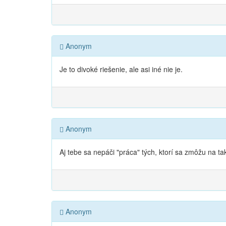
Anonym
Je to divoké riešenie, ale asi iné nie je.
Anonym
Aj tebe sa nepáči "práca" tých, ktorí sa zmôžu na t
Anonym