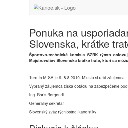
Ponuka na usporiadan
Slovenska, krátke trat
Športovo-technická komisia SZRK týmto oslovuj
Majstrovstiev Slovenska krátke trate, ktorí sa môž
Termín M-SR je 6.-8.8.2010. Miesto si určí záujemca.
Vybraný záujemca získa dotáciu na zabezpečenie podu
Ing. Boris Bergendi
Generálny sekretár
Slovenský zväz rýchlostnej kanoistiky
Diskusia k článku: