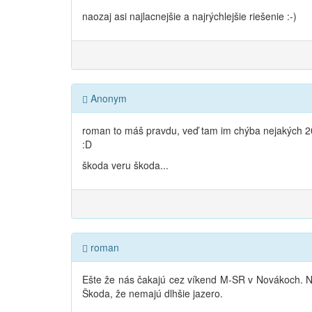
naozaj asi najlacnejšie a najrýchlejšie riešenie :-)
Anonym
roman to máš pravdu, veď tam im chýba nejakých 20
:D
škoda veru škoda...
roman
Ešte že nás čakajú cez víkend M-SR v Novákoch. Nov
Škoda, že nemajú dlhšie jazero.