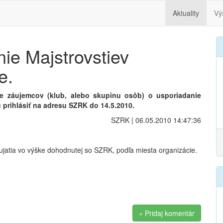
Aktuality
Vý
ie Majstrovstiev
e.
e záujemcov (klub, alebo skupinu osôb) o usporiadanie
u prihlásiť na adresu SZRK do 14.5.2010.
SZRK | 06.05.2010 14:47:36
jatia vo výške dohodnutej so SZRK, podľa miesta organizácie.
Pridaj komentár