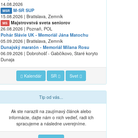
14.08.2026
M-SR SUP
MSR
15.08.2026 | Bratislava, Zemník
Majstrovstvá sveta seniorov
MS
26.08.2026 | Poznaň, POL
Pohár Slávie UK - Memoriál Jána Matochu
05.09.2026 | Bratislava, Zemník
Dunajský maratón - Memoriál Milana Rosu
06.09.2026 | Dobrohošť - Gabčíkovo, Staré koryto
Dunaja
Kalendár
SR
Svet
Tip od vás...
Ak ste narazili na zaujímavý článok alebo
informácie, dajte nám o nich vedieť, radi ich
spracujeme a následne uverejníme.