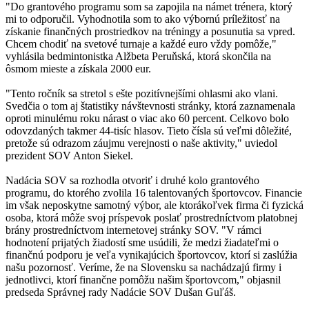
"Do grantového programu som sa zapojila na námet trénera, ktorý
mi to odporučil. Vyhodnotila som to ako výbornú príležitosť na
získanie finančných prostriedkov na tréningy a posunutia sa vpred.
Chcem chodiť na svetové turnaje a každé euro vždy pomôže,"
vyhlásila bedmintonistka Alžbeta Peruňská, ktorá skončila na
ôsmom mieste a získala 2000 eur.
"Tento ročník sa stretol s ešte pozitívnejšími ohlasmi ako vlani.
Svedčia o tom aj štatistiky návštevnosti stránky, ktorá zaznamenala
oproti minulému roku nárast o viac ako 60 percent. Celkovo bolo
odovzdaných takmer 44-tisíc hlasov. Tieto čísla sú veľmi dôležité,
pretože sú odrazom záujmu verejnosti o naše aktivity," uviedol
prezident SOV Anton Siekel.
Nadácia SOV sa rozhodla otvoriť i druhé kolo grantového
programu, do ktorého zvolila 16 talentovaných športovcov. Financie
im však neposkytne samotný výbor, ale ktorákoľvek firma či fyzická
osoba, ktorá môže svoj príspevok poslať prostredníctvom platobnej
brány prostredníctvom internetovej stránky SOV. "V rámci
hodnotení prijatých žiadostí sme usúdili, že medzi žiadateľmi o
finančnú podporu je veľa vynikajúcich športovcov, ktorí si zaslúžia
našu pozornosť. Veríme, že na Slovensku sa nachádzajú firmy i
jednotlivci, ktorí finančne pomôžu našim športovcom," objasnil
predseda Správnej rady Nadácie SOV Dušan Guľáš.