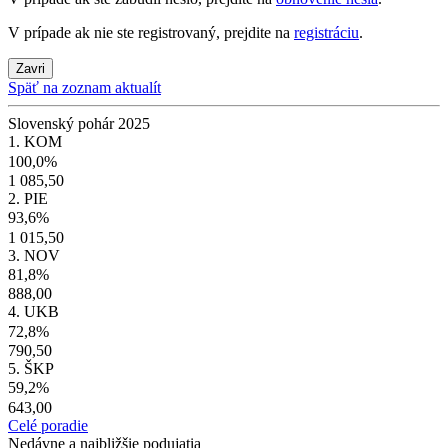
V prípade ak nie ste registrovaný, prejdite na
registráciu
.
Zavri
Späť na zoznam aktualít
Slovenský pohár 2025
1. KOM
100,0%
1 085,50
2. PIE
93,6%
1 015,50
3. NOV
81,8%
888,00
4. UKB
72,8%
790,50
5. ŠKP
59,2%
643,00
Celé poradie
Nedávne a najbližšie podujatia