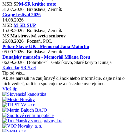
MSR
SP
M-SR krátke trate
31.07.2026 | Bratislava, Zemník
Grape festival 2026
14.08.2026
MSR
M-SR SUP
15.08.2026 | Bratislava, Zemník
MS
Majstrovstvá sveta seniorov
26.08.2026 | Poznaň, POL
Pohár Slávie UK - Memoriál Jána Matochu
05.09.2026 | Bratislava, Zemník
Dunajský maratón - Memoriál Milana Rosu
06.09.2026 | Dobrohošť - Gabčíkovo, Staré koryto Dunaja
Kalendár
SR
Svet
Tip od vás...
Ak ste narazili na zaujímavý článok alebo informácie, dajte nám o
nich vedieť, radi ich spracujeme a následne uverejníme.
Vlož tip