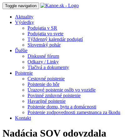
Toggle navigation
Aktuality
Výsledky
Podujatia v SR
Podujatia vo svete
Týždenný kalendár podujatí
Slovenský pohár
Ďalšie
Diskusné fórum
Odkazy / Linky
Tlačivá a dokumenty
Poistenie
Cestovné poistenie
Poistenie do hôr
Úrazové poistenie osôb vo vozidle
Povinné zmluvné poistenie
Havarijné poistenie
Poistenie domu, bytu a domácnosti
Poistenie zodpovednosti zamestnanca za škodu
Kontakt
Nadácia SOV odovzdala