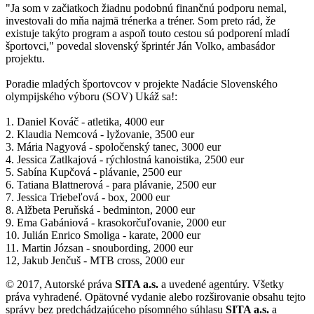
"Ja som v začiatkoch žiadnu podobnú finančnú podporu nemal,
investovali do mňa najmä trénerka a tréner. Som preto rád, že
existuje takýto program a aspoň touto cestou sú podporení mladí
športovci," povedal slovenský šprintér Ján Volko, ambasádor
projektu.
Poradie mladých športovcov v projekte Nadácie Slovenského
olympijského výboru (SOV) Ukáž sa!:
1. Daniel Kováč - atletika, 4000 eur
2. Klaudia Nemcová - lyžovanie, 3500 eur
3. Mária Nagyová - spoločenský tanec, 3000 eur
4. Jessica Zatlkajová - rýchlostná kanoistika, 2500 eur
5. Sabína Kupčová - plávanie, 2500 eur
6. Tatiana Blattnerová - para plávanie, 2500 eur
7. Jessica Triebeľová - box, 2000 eur
8. Alžbeta Peruňská - bedminton, 2000 eur
9. Ema Gabániová - krasokorčuľovanie, 2000 eur
10. Julián Enrico Smoliga - karate, 2000 eur
11. Martin Józsan - snoubording, 2000 eur
12, Jakub Jenčuš - MTB cross, 2000 eur
© 2017, Autorské práva
SITA a.s.
a uvedené agentúry. Všetky
práva vyhradené. Opätovné vydanie alebo rozširovanie obsahu tejto
správy bez predchádzajúceho písomného súhlasu
SITA a.s.
a