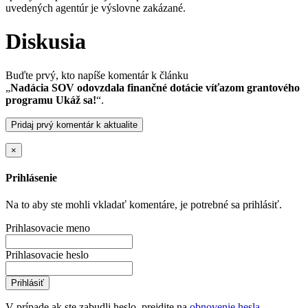
uvedených agentúr je výslovne zakázané.
Diskusia
Buďte prvý, kto napíše komentár k článku
„
Nadácia SOV odovzdala finančné dotácie víťazom grantového
programu Ukáž sa!
“.
Pridaj prvý komentár k aktualite
×
Prihlásenie
Na to aby ste mohli vkladať komentáre, je potrebné sa prihlásiť.
Prihlasovacie meno
Prihlasovacie heslo
Prihlásiť
V prípade ak ste zabudli heslo, prejdite na
obnovenie hesla
.