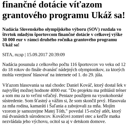
finančné dotácie víťazom
grantového programu Ukáž sa!
Nadácia Slovenského olympijského výboru (SOV) rozdala vo
štvrtok mladým športovcom finančné dotácie v celkovej výške
30 000 eur v rámci druhého ročníka grantového programu
Ukáž sa!
SITA, ru;sp | 15.09.2017 20:39:09
Nadácia posunula z celkového počtu 116 športovcov vo veku od 12
do 18 rokov do finále dvanásť nádejných olympionikov, za ktorých
mohla verejnosť hlasovať na internete od 1. do 29. júla.
Víťazom hlasovania sa stal chodec Daniel Kováč, ktorý dostal šek v
najvyššej možnej hodnote 4000 eur. "Do projektu ma prihlásil tréner
a som mu za to veľmi vďačný. Peniaze použijem na vysokohorské
sústredenie. Som šťastný a vážim si, že som skončil prvý. Hlasovala
za mňa rodina, kamaráti i Šaľania a zabojovali za mňa. Mojím
vzorom je samozrejme Matej Tóth," povedal 15-ročný atlét, ktorý
má dvanástich súrodencov. Kováčovi zomrel otec a keďže matka
nezvládala jeho výchovu, ocitol sa aj v detskom domove.