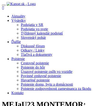
Toggle
navigation
Aktuality
Výsledky
Podujatia v SR
Podujatia vo svete
Týždenný kalendár podujatí
Slovenský pohár
Ďalšie
Diskusné fórum
Odkazy / Linky
Tlačivá a dokumenty
Poistenie
Cestovné poistenie
Poistenie do hôr
Úrazové poistenie osôb vo vozidle
Povinné zmluvné poistenie
Havarijné poistenie
Poistenie domu, bytu a domácnosti
Poistenie zodpovednosti zamestnanca za škodu
Kontakt
MEJaU23 MONTEMOR: