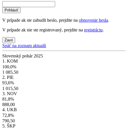
Prihlásiť
V prípade ak ste zabudli heslo, prejdite na
obnovenie hesla
.
V prípade ak nie ste registrovaný, prejdite na
registráciu
.
Zavri
Späť na zoznam aktualít
Slovenský pohár 2025
1. KOM
100,0%
1 085,50
2. PIE
93,6%
1 015,50
3. NOV
81,8%
888,00
4. UKB
72,8%
790,50
5. ŠKP