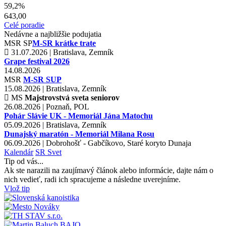
59,2%
643,00
Celé poradie
Nedávne a najbližšie podujatia
MSR
SP
M-SR krátke trate
31.07.2026 | Bratislava, Zemník
Grape festival 2026
14.08.2026
MSR
M-SR SUP
15.08.2026 | Bratislava, Zemník
MS
Majstrovstvá sveta seniorov
26.08.2026 | Poznaň, POL
Pohár Slávie UK - Memoriál Jána Matochu
05.09.2026 | Bratislava, Zemník
Dunajský maratón - Memoriál Milana Rosu
06.09.2026 | Dobrohošť - Gabčíkovo, Staré koryto Dunaja
Kalendár
SR
Svet
Tip od vás...
Ak ste narazili na zaujímavý článok alebo informácie, dajte nám o
nich vedieť, radi ich spracujeme a následne uverejníme.
Vlož tip