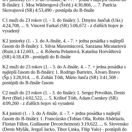
B-finále): 1. Moa Wikbergová (Švéd.) 4:30,866, ... 7. Patrícia
Skovajsová (SR) 4:53,490 - postúpila do B-finále
C1 muži do 23 rokov (1. - 3. do finále): 1. Dmytro Jančuk (Ukr.)
4:24,708, ... 9. Vincent Farkaš (SR) 5:06,672 - z ďalších bojov je
vyradený
K2 juniorky (1. - 3. do A-finále, 4. - 7. + jedna posádka s najlepší
časom do B-finále): 1. Silvia Maxemiucová, Sanziana Micutariová
(Rum.) 4:12,693, ... 4. Róberta Pelantová, Katarína Horváthová
(SR) 4:18,439 - postúpili do B-finále
K2 muži do 23 rokov (1. - 3. do A-finále, 4. - 7. + jedna posádka s
najlepší časom do B-finále): 1. Rodrigo Barreiro, Álvaro Bravo
(Šp.) 3:28,914, ... 8. Zoltán Tóth, Mário Janča (SR) 3:41,508 -
postúpili do B-finále časom
C2 muži do 23 rokov (1. - 3. do finále): 1. Sergej Privolkin, Denis
Revt (Biel.) 4:02,522, ... 5. Krištof Tóth, Adam Csenkey (SR)
4:09,260 - z ďalších bojov sú vyradení
K4 juniori (1. - 3. do A-finále, 4. - 7. + jedna posádka s najlepší
časom do B-finále): 1. Francúzsko (Tobias Olla, Robin Abdelazis,
Florian Fillon, Guillaume Decorchemont) 3:19,622, ... 6. Slovensko
(Denis Myšák, Jerguš Jacko, Tibor Linka, Filip Valo) - postúpili do