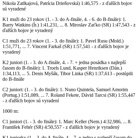
Nikola Zatlkajová, Patrícia Drieňovská) 1:46,575 - z ďalších bojov
sú vyradené
K1 muži do 23 rokov (1. - 3. do A-finále, 4. - 6. do B-finále): 1.
Barry Watkins (Ír.) 1:41,231, ... 8. Miroslav Zaťko (SR) 1:47,543 - z
ďalších bojov je vyradený
C1 muži do 23 rokov (1. - 3. do finále): 1. Pavel Rusu (Mold.)
1:51,771, ... 7. Vincent Farkaš (SR) 1:57,541 - z ďalších bojov je
vyradený
K2 juniori (1. - 3. do A-finále, 4. - 7. + jedna posádka s najlepší
časom do B-finále): 1. Troels Lund, Kasper Henriksen (Dán.)
1:34,113, ... 5. Denis Myšák, Tibor Linka (SR) 1:37,613 - postúpili
do B-finále
C2 juniori: (1. - 3. do finále): 1. Nuno Quintela, Samuel Amorim
(Portug.) 1:51,089, ... 7. Roland Fekete, Dávid Tarcsi (SR) 1:55,447
- z ďalších bojov sú vyradení
1000 m:
C1 juniori (1. - 3. do finále): 1. Marc Keller (Nem.) 4:32,986, ... 8.
František Fehér (SR) 4:50,557 - z ďalších bojov je vyradený
K1 juniorky (1. - 3. do A-finále, 4. - 7. + jedna s najlepší časom do