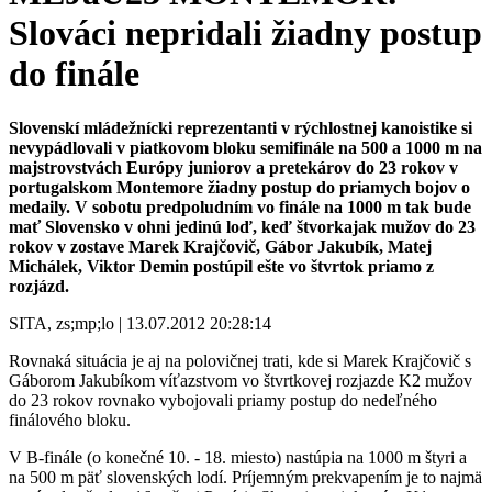
Slováci nepridali žiadny postup
do finále
Slovenskí mládežnícki reprezentanti v rýchlostnej kanoistike si
nevypádlovali v piatkovom bloku semifinále na 500 a 1000 m na
majstrovstvách Európy juniorov a pretekárov do 23 rokov v
portugalskom Montemore žiadny postup do priamych bojov o
medaily. V sobotu predpoludním vo finále na 1000 m tak bude
mať Slovensko v ohni jedinú loď, keď štvorkajak mužov do 23
rokov v zostave Marek Krajčovič, Gábor Jakubík, Matej
Michálek, Viktor Demin postúpil ešte vo štvrtok priamo z
rozjázd.
SITA, zs;mp;lo | 13.07.2012 20:28:14
Rovnaká situácia je aj na polovičnej trati, kde si Marek Krajčovič s
Gáborom Jakubíkom víťazstvom vo štvrtkovej rozjazde K2 mužov
do 23 rokov rovnako vybojovali priamy postup do nedeľného
finálového bloku.
V B-finále (o konečné 10. - 18. miesto) nastúpia na 1000 m štyri a
na 500 m päť slovenských lodí. Príjemným prekvapením je to najmä