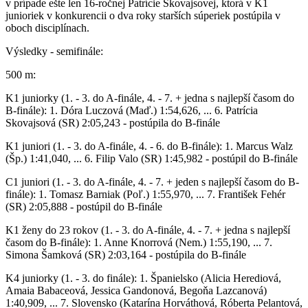
v prípade ešte len 16-ročnej Patrície Skovajsovej, ktorá v K1
junioriek v konkurencii o dva roky starších súperiek postúpila v
oboch disciplínach.
Výsledky - semifinále:
500 m:
K1 juniorky (1. - 3. do A-finále, 4. - 7. + jedna s najlepší časom do
B-finále): 1. Dóra Luczová (Maď.) 1:54,626, ... 6. Patrícia
Skovajsová (SR) 2:05,243 - postúpila do B-finále
K1 juniori (1. - 3. do A-finále, 4. - 6. do B-finále): 1. Marcus Walz
(Šp.) 1:41,040, ... 6. Filip Valo (SR) 1:45,982 - postúpil do B-finále
C1 juniori (1. - 3. do A-finále, 4. - 7. + jeden s najlepší časom do B-
finále): 1. Tomasz Barniak (Poľ.) 1:55,970, ... 7. František Fehér
(SR) 2:05,888 - postúpil do B-finále
K1 ženy do 23 rokov (1. - 3. do A-finále, 4. - 7. + jedna s najlepší
časom do B-finále): 1. Anne Knorrová (Nem.) 1:55,190, ... 7.
Simona Šamková (SR) 2:03,164 - postúpila do B-finále
K4 juniorky (1. - 3. do finále): 1. Španielsko (Alicia Herediová,
Amaia Babaceová, Jessica Gandonová, Begoňa Lazcanová)
1:40,909, ... 7. Slovensko (Katarína Horváthová, Róberta Pelantová,