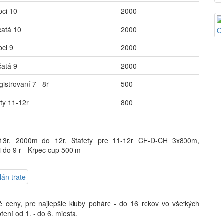
pci 10
2000
čatá 10
2000
pci 9
2000
čatá 9
2000
istrovaní 7 - 8r
500
ety 11-12r
800
3r, 2000m do 12r, Štafety pre 11-12r CH-D-CH 3x800m,
i do 9 r - Krpec cup 500 m
é ceny, pre najlepšie kluby poháre - do 16 rokov vo všetkých
ení od 1. - do 6. miesta.