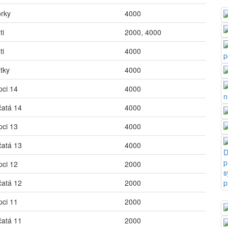
orky
4000
ti
2000, 4000
ti
4000
tky
4000
pci 14
4000
čatá 14
4000
pci 13
4000
čatá 13
4000
pci 12
2000
čatá 12
2000
pci 11
2000
čatá 11
2000