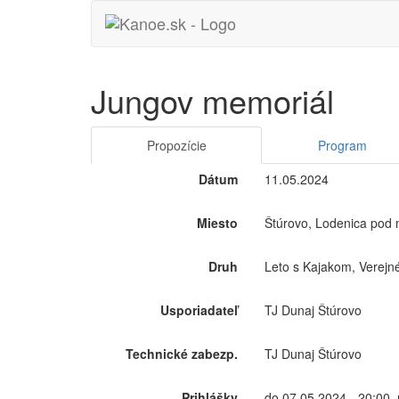
Jungov memoriál
Propozície
Program
Dátum
11.05.2024
Miesto
Štúrovo, Lodenica pod 
Druh
Leto s Kajakom, Verejn
Usporiadateľ
TJ Dunaj Štúrovo
Technické zabezp.
TJ Dunaj Štúrovo
Prihlášky
do 07.05.2024 - 20:00,