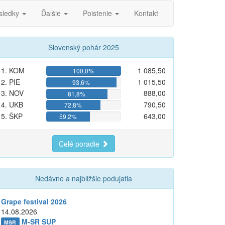
sledky
Ďalšie
Poistenie
Kontakt
Slovenský pohár 2025
1. KOM
1 085,50
100,0%
2. PIE
1 015,50
93,6%
3. NOV
888,00
81,8%
4. UKB
790,50
72,8%
5. ŠKP
643,00
59,2%
Celé poradie
Nedávne a najbližšie podujatia
Grape festival 2026
14.08.2026
M-SR SUP
MSR