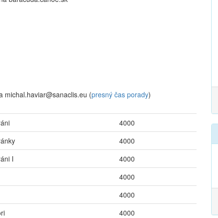
a michal.haviar@sanaclis.eu (
presný čas porady
)
ráni
4000
ránky
4000
áni I
4000
4000
4000
ri
4000