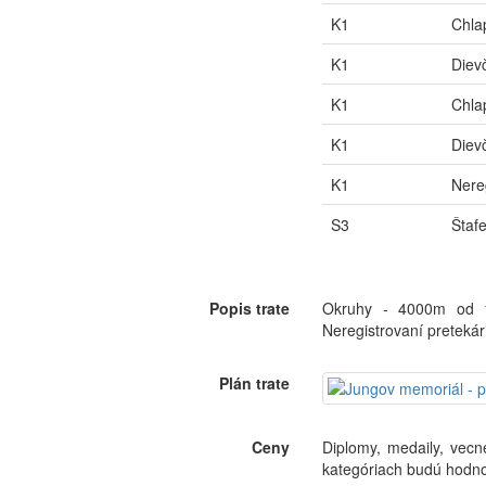
K1
Chla
K1
Diev
K1
Chla
K1
Diev
K1
Nereg
S3
Štaf
Popis trate
Okruhy - 4000m od 1
Neregistrovaní pretekár
Plán trate
Ceny
Diplomy, medaily, vecn
kategóriach budú hodnot