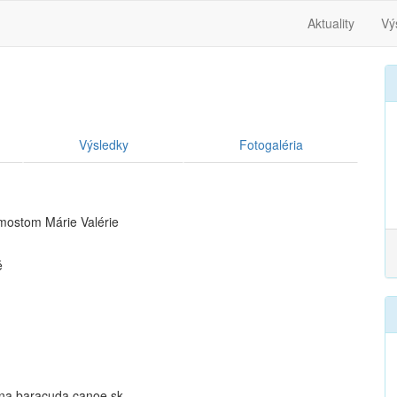
Aktuality
Vý
Výsledky
Fotogaléria
mostom Márie Valérie
é
 na baracuda.canoe.sk