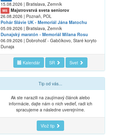
15.08.2026 | Bratislava, Zemník
Majstrovstvá sveta seniorov
MS
26.08.2026 | Poznaň, POL
Pohár Slávie UK - Memoriál Jána Matochu
05.09.2026 | Bratislava, Zemník
Dunajský maratón - Memoriál Milana Rosu
06.09.2026 | Dobrohošť - Gabčíkovo, Staré koryto
Dunaja
Kalendár
SR
Svet
Tip od vás...
Ak ste narazili na zaujímavý článok alebo
informácie, dajte nám o nich vedieť, radi ich
spracujeme a následne uverejníme.
Vlož tip