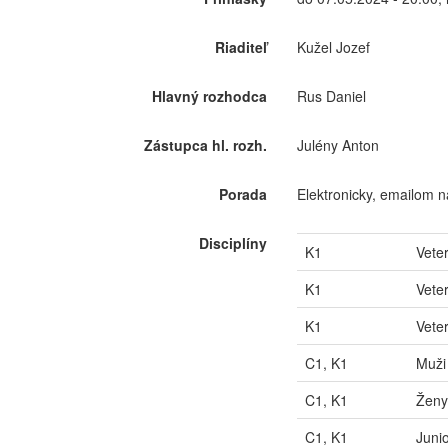
Riaditeľ
Kužel Jozef
Hlavný rozhodca
Rus Daniel
Zástupca hl. rozh.
Julény Anton
Porada
Elektronicky, emailom n
Disciplíny
K1
Vete
K1
Vete
K1
Veter
C1, K1
Muži
C1, K1
Ženy
C1, K1
Junio