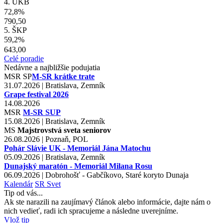
4. UKB
72,8%
790,50
5. ŠKP
59,2%
643,00
Celé poradie
Nedávne a najbližšie podujatia
MSR
SP
M-SR krátke trate
31.07.2026 | Bratislava, Zemník
Grape festival 2026
14.08.2026
MSR
M-SR SUP
15.08.2026 | Bratislava, Zemník
MS
Majstrovstvá sveta seniorov
26.08.2026 | Poznaň, POL
Pohár Slávie UK - Memoriál Jána Matochu
05.09.2026 | Bratislava, Zemník
Dunajský maratón - Memoriál Milana Rosu
06.09.2026 | Dobrohošť - Gabčíkovo, Staré koryto Dunaja
Kalendár
SR
Svet
Tip od vás...
Ak ste narazili na zaujímavý článok alebo informácie, dajte nám o
nich vedieť, radi ich spracujeme a následne uverejníme.
Vlož tip