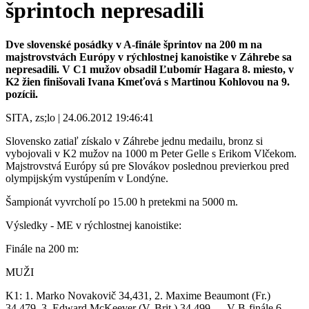
šprintoch nepresadili
Dve slovenské posádky v A-finále šprintov na 200 m na
majstrovstvách Európy v rýchlostnej kanoistike v Záhrebe sa
nepresadili. V C1 mužov obsadil Ľubomír Hagara 8. miesto, v
K2 žien finišovali Ivana Kmeťová s Martinou Kohlovou na 9.
pozícii.
SITA, zs;lo | 24.06.2012 19:46:41
Slovensko zatiaľ získalo v Záhrebe jednu medailu, bronz si
vybojovali v K2 mužov na 1000 m Peter Gelle s Erikom Vlčekom.
Majstrovstvá Európy sú pre Slovákov poslednou previerkou pred
olympijským vystúpením v Londýne.
Šampionát vyvrcholí po 15.00 h pretekmi na 5000 m.
Výsledky - ME v rýchlostnej kanoistike:
Finále na 200 m:
MUŽI
K1: 1. Marko Novakovič 34,431, 2. Maxime Beaumont (Fr.)
34,479, 3. Edward McKeever (V. Brit.) 34,499, ... V B-finále 6.