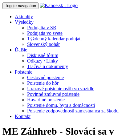
Toggle navigation
Aktuality
Výsledky
Podujatia v SR
Podujatia vo svete
Týždenný kalendár podujatí
Slovenský pohár
Ďalšie
Diskusné fórum
Odkazy / Linky
Tlačivá a dokumenty
Poistenie
Cestovné poistenie
Poistenie do hôr
Úrazové poistenie osôb vo vozidle
Povinné zmluvné poistenie
Havarijné poistenie
Poistenie domu, bytu a domácnosti
Poistenie zodpovednosti zamestnanca za škodu
Kontakt
ME Záhhreb - Slováci sa v