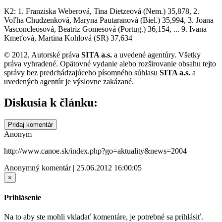
K2: 1. Franziska Weberová, Tina Dietzeová (Nem.) 35,878, 2.
Voľha Chudzenková, Maryna Pautaranová (Biel.) 35,994, 3. Joana
Vasconcleosová, Beatriz Gomesová (Portug.) 36,154, ... 9. Ivana
Kmeťová, Martina Kohlová (SR) 37,634
© 2012, Autorské práva
SITA a.s.
a uvedené agentúry. Všetky
práva vyhradené. Opätovné vydanie alebo rozširovanie obsahu tejto
správy bez predchádzajúceho písomného súhlasu
SITA a.s.
a
uvedených agentúr je výslovne zakázané.
Diskusia k článku:
Pridaj komentár
Anonym
http://www.canoe.sk/index.php?go=aktuality&news=2004
Anonymný komentár | 25.06.2012 16:00:05
×
Prihlásenie
Na to aby ste mohli vkladať komentáre, je potrebné sa prihlásiť.