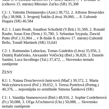
(celkovo 15. miesto) Miroslav Zaťko (SR) 35,308
C1: 1. Valentin Demianenko (Azer.) 38,752, 2. Alfonso Benavides
(Šp.) 38,968, 3. Jevgenij Šuklin (Litva) 39,060, ... 8. Ľubomír
Hagara (SR) 40,584
K2: 1. Liam Heath, Jonathon Schofield (V.Brit.) 31,569, 2. Ronald
Rauhe, Jonas Ems (Nem.) 31,780, 3. Sebastian Szypula, Dawid
Putto (Poľ.) 31,904 ... v B-finále 8. (celkovo 17. miesto) Ľubomír
Beňo, Tomáš Martinek (SR) 33,641
C2: 1. Raimundas Labuckas, Tomas Gaideikis (Litva) 35,956, 2.
Dmitrij Riabčenko, Alexander Volčeckij (Biel.) 36,820, 3. Daniele
Santini, Luca Incollingo (Tal.) 37,472, ... Slovensko nemalo
zastúpenie
ŽENY
K1: 1. Natasa Douchevová-Janicsová (Maď.) 39,372, 2. Marta
Walczykiewiczová (Poľ.) 39,652, 3. Teresa Portelová (Portug.)
40,376, ... nepostúpila zo semifinále Simona Šamková (SR)
C1: 1. Stanilija Stamenovová (Biel.) 48,916, 2. Sophie Cordelierová
(Fr.) 50,088, 3. Oľga Aľochinová (Ukr.) 50,088, ... Slovensko
nemalo zastúpenie