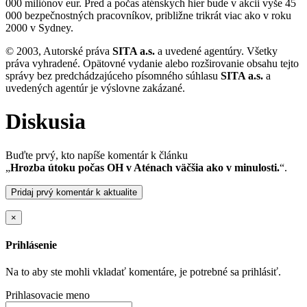
000 miliónov eur. Pred a počas aténskych hier bude v akcii vyše 45
000 bezpečnostných pracovníkov, približne trikrát viac ako v roku
2000 v Sydney.
© 2003, Autorské práva
SITA a.s.
a uvedené agentúry. Všetky
práva vyhradené. Opätovné vydanie alebo rozširovanie obsahu tejto
správy bez predchádzajúceho písomného súhlasu
SITA a.s.
a
uvedených agentúr je výslovne zakázané.
Diskusia
Buďte prvý, kto napíše komentár k článku
„
Hrozba útoku počas OH v Aténach väčšia ako v minulosti.
“.
Pridaj prvý komentár k aktualite
×
Prihlásenie
Na to aby ste mohli vkladať komentáre, je potrebné sa prihlásiť.
Prihlasovacie meno