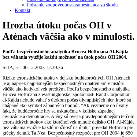
Poistenie zodpovednosti zamestnanca za škodu
Kontakt
Hrozba útoku počas OH v
Aténach väčšia ako v minulosti.
Podľa bezpečnostného analytika Brucea Hoffmana Al-Kájda
bez váhania využije každú možnosť na útok počas OH 2004.
SITA, ss | 06.12.2003 12:39:36
Riziko teroristického útoku v dejisku budúcoročných OH Aténach
je aj napriek najprísnejším bezpečnostným opatreniam v histórii
väčšie ako kedykoľvek predtým. Podľa bezpečnostného analytika
Brucea Hoffmana z washingtonskej spoločnosti Rand Corporation
al-Kájda nebude váhať s útokom počas olympijských hier, ktoré sú
chápané ako symbol západných hodnôt. "Ak vezmeme do úvahy
fakt, že budúcoročné hry sa uskutočnia v kolíske západnej
civilizácie a demokracie, Atény sú oveľa pravdepodobnejším terčom
teroristických útokov ako ktoréhoľvek minulé dejisko OH. Al-Kájda
bez váhania využije každú možnosť na útok," povedal Hoffman pre
grécky denník Ta Nea. Bezpečnostný rozpočet pre OH 2004 je 650