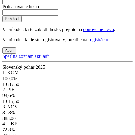
Prihlasovacie heslo
Prihlásiť
V prípade ak ste zabudli heslo, prejdite na
obnovenie hesla
.
V prípade ak nie ste registrovaný, prejdite na
registráciu
.
Zavri
Späť na zoznam aktualít
Slovenský pohár 2025
1. KOM
100,0%
1 085,50
2. PIE
93,6%
1 015,50
3. NOV
81,8%
888,00
4. UKB
72,8%