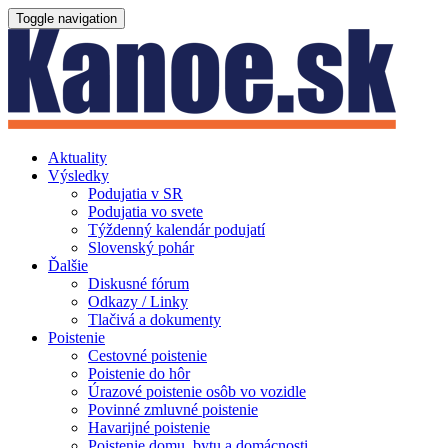
Toggle navigation
Aktuality
Výsledky
Podujatia v SR
Podujatia vo svete
Týždenný kalendár podujatí
Slovenský pohár
Ďalšie
Diskusné fórum
Odkazy / Linky
Tlačivá a dokumenty
Poistenie
Cestovné poistenie
Poistenie do hôr
Úrazové poistenie osôb vo vozidle
Povinné zmluvné poistenie
Havarijné poistenie
Poistenie domu, bytu a domácnosti