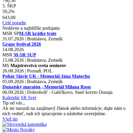
790,50
5. ŠKP
59,2%
643,00
Celé poradie
Nedávne a najbližšie podujatia
MSR
SP
M-SR krátke trate
31.07.2026 | Bratislava, Zemník
Grape festival 2026
14.08.2026
MSR
M-SR SUP
15.08.2026 | Bratislava, Zemník
MS
Majstrovstvá sveta seniorov
26.08.2026 | Poznaň, POL
Pohár Slávie UK - Memoriál Jána Matochu
05.09.2026 | Bratislava, Zemník
Dunajský maratón - Memoriál Milana Rosu
06.09.2026 | Dobrohošť - Gabčíkovo, Staré koryto Dunaja
Kalendár
SR
Svet
Tip od vás...
Ak ste narazili na zaujímavý článok alebo informácie, dajte nám o
nich vedieť, radi ich spracujeme a následne uverejníme.
Vlož tip