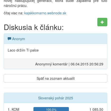
novej nastupujúcej generácii, ktorá bude zapálená pre túto
náročnú prácu.
čítaj viac na:
kajakkomarno.webnode.sk
Diskusia k článku:
Anonym
Laco držím Ti palce
Anonymný komentár | 06.04.2015 20:56:29
Späť na zoznam aktualít
Slovenský pohár 2025
1. KOM
1 085,50
100,0%