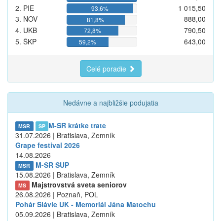
2. PIE
1 015,50
93,6%
3. NOV
888,00
81,8%
4. UKB
790,50
72,8%
5. ŠKP
643,00
59,2%
Celé poradie
Nedávne a najbližšie podujatia
M-SR krátke trate
MSR
SP
31.07.2026 | Bratislava, Zemník
Grape festival 2026
14.08.2026
M-SR SUP
MSR
15.08.2026 | Bratislava, Zemník
Majstrovstvá sveta seniorov
MS
26.08.2026 | Poznaň, POL
Pohár Slávie UK - Memoriál Jána Matochu
05.09.2026 | Bratislava, Zemník