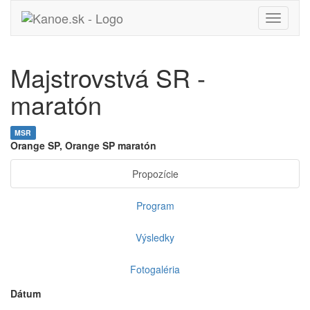
Toggle
navigati
Majstrovstvá SR -
maratón
MSR
Orange SP, Orange SP maratón
Propozície
Program
Výsledky
Fotogaléria
Dátum