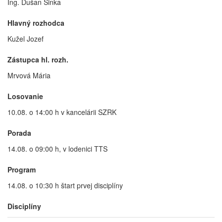
Ing. Dušan Šinka
Hlavný rozhodca
Kužel Jozef
Zástupca hl. rozh.
Mrvová Mária
Losovanie
10.08. o 14:00 h v kancelárii SZRK
Porada
14.08. o 09:00 h, v lodenici TTS
Program
14.08. o 10:30 h štart prvej disciplíny
Disciplíny