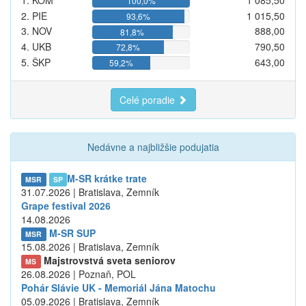
1. KOM
1 085,50
100,0%
2. PIE
1 015,50
93,6%
3. NOV
888,00
81,8%
4. UKB
790,50
72,8%
5. ŠKP
643,00
59,2%
Celé poradie
Nedávne a najbližšie podujatia
M-SR krátke trate
MSR
SP
31.07.2026 | Bratislava, Zemník
Grape festival 2026
14.08.2026
M-SR SUP
MSR
15.08.2026 | Bratislava, Zemník
Majstrovstvá sveta seniorov
MS
26.08.2026 | Poznaň, POL
Pohár Slávie UK - Memoriál Jána Matochu
05.09.2026 | Bratislava, Zemník