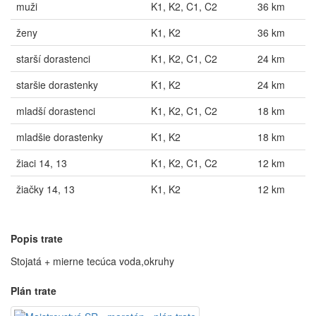
muži
K1, K2, C1, C2
36 km
ženy
K1, K2
36 km
starší dorastenci
K1, K2, C1, C2
24 km
staršie dorastenky
K1, K2
24 km
mladší dorastenci
K1, K2, C1, C2
18 km
mladšie dorastenky
K1, K2
18 km
žiaci 14, 13
K1, K2, C1, C2
12 km
žiačky 14, 13
K1, K2
12 km
Popis trate
Stojatá + mierne tecúca voda,okruhy
Plán trate