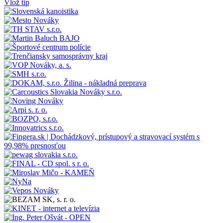
Vlož tip