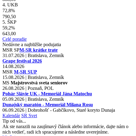
4. UKB
72,8%
790,50
5. ŠKP
59,2%
643,00
Celé poradie
Nedávne a najbližšie podujatia
MSR
SP
M-SR krátke trate
31.07.2026 | Bratislava, Zemník
Grape festival 2026
14.08.2026
MSR
M-SR SUP
15.08.2026 | Bratislava, Zemník
MS
Majstrovstvá sveta seniorov
26.08.2026 | Poznaň, POL
Pohár Slávie UK - Memoriál Jána Matochu
05.09.2026 | Bratislava, Zemník
Dunajský maratón - Memoriál Milana Rosu
06.09.2026 | Dobrohošť - Gabčíkovo, Staré koryto Dunaja
Kalendár
SR
Svet
Tip od vás...
Ak ste narazili na zaujímavý článok alebo informácie, dajte nám o
nich vedieť, radi ich spracujeme a následne uverejníme.