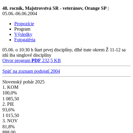
48. rocník, Majstrovstvá SR - veteránov, Orange SP
|
05.06.-06.06.2004
Propozície
Program
Výsledky
Fotogaléria
05.06. o 10:30 h štart prvej disciplíny, dlhé trate okrem Ž 11-12 sa
idú iba singlové disciplíny
Otvor program
PDF
232,5 KB
Späť na zoznam podujatí 2004
Slovenský pohár 2025
1. KOM
100,0%
1 085,50
2. PIE
93,6%
1 015,50
3. NOV
81,8%
888,00