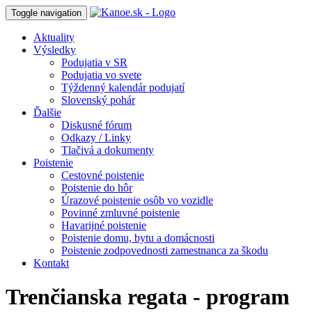
Toggle navigation
Aktuality
Výsledky
Podujatia v SR
Podujatia vo svete
Týždenný kalendár podujatí
Slovenský pohár
Ďalšie
Diskusné fórum
Odkazy / Linky
Tlačivá a dokumenty
Poistenie
Cestovné poistenie
Poistenie do hôr
Úrazové poistenie osôb vo vozidle
Povinné zmluvné poistenie
Havarijné poistenie
Poistenie domu, bytu a domácnosti
Poistenie zodpovednosti zamestnanca za škodu
Kontakt
Trenčianska regata - program