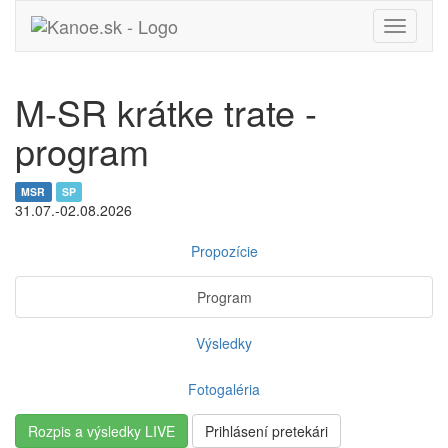
Toggle
navigati
M-SR krátke trate -
program
MSR
SP
31.07.-02.08.2026
Propozície
Program
Výsledky
Fotogaléria
Rozpis a výsledky LIVE
Prihlásení pretekári