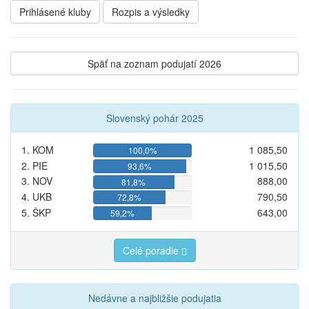
Prihlásené kluby
Rozpis a výsledky
Späť na zoznam podujatí 2026
Slovenský pohár 2025
1. KOM
1 085,50
100,0%
2. PIE
1 015,50
93,6%
3. NOV
888,00
81,8%
4. UKB
790,50
72,8%
5. ŠKP
643,00
59,2%
Celé poradie
Nedávne a najbližšie podujatia