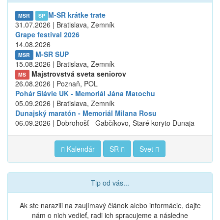
M-SR krátke trate
MSR
SP
31.07.2026 | Bratislava, Zemník
Grape festival 2026
14.08.2026
M-SR SUP
MSR
15.08.2026 | Bratislava, Zemník
Majstrovstvá sveta seniorov
MS
26.08.2026 | Poznaň, POL
Pohár Slávie UK - Memoriál Jána Matochu
05.09.2026 | Bratislava, Zemník
Dunajský maratón - Memoriál Milana Rosu
06.09.2026 | Dobrohošť - Gabčíkovo, Staré koryto Dunaja
Kalendár
SR
Svet
Tip od vás...
Ak ste narazili na zaujímavý článok alebo informácie, dajte
nám o nich vedieť, radi ich spracujeme a následne