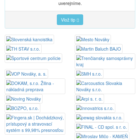
uverejníme.
Vlož tip