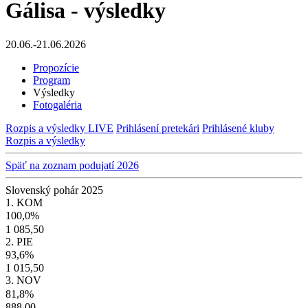
Gálisa - výsledky
20.06.-21.06.2026
Propozície
Program
Výsledky
Fotogaléria
Rozpis a výsledky LIVE
Prihlásení pretekári
Prihlásené kluby
Rozpis a výsledky
Späť na zoznam podujatí 2026
Slovenský pohár 2025
1. KOM
100,0%
1 085,50
2. PIE
93,6%
1 015,50
3. NOV
81,8%
888,00