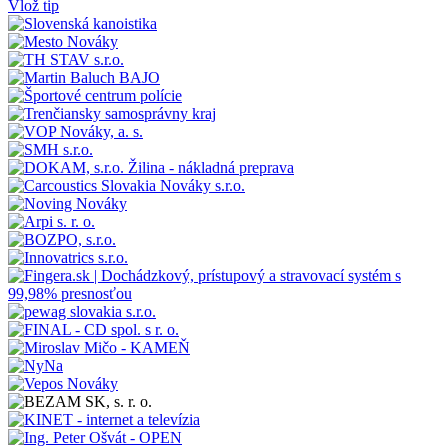
Vlož tip