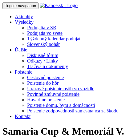
Toggle navigation
Aktuality
Výsledky
Podujatia v SR
Podujatia vo svete
Týždenný kalendár podujatí
Slovenský pohár
Ďalšie
Diskusné fórum
Odkazy / Linky
Tlačivá a dokumenty
Poistenie
Cestovné poistenie
Poistenie do hôr
Úrazové poistenie osôb vo vozidle
Povinné zmluvné poistenie
Havarijné poistenie
Poistenie domu, bytu a domácnosti
Poistenie zodpovednosti zamestnanca za škodu
Kontakt
Samaria Cup & Memoriál V.