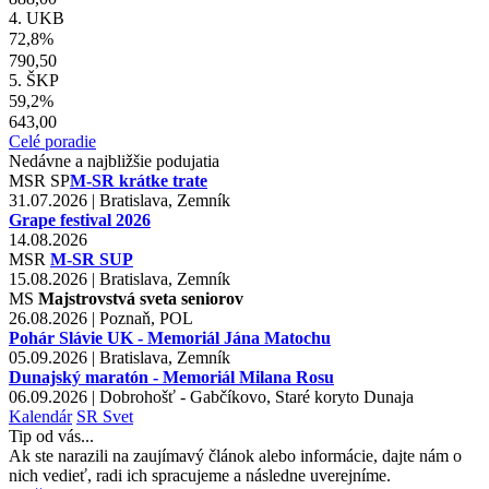
4. UKB
72,8%
790,50
5. ŠKP
59,2%
643,00
Celé poradie
Nedávne a najbližšie podujatia
MSR
SP
M-SR krátke trate
31.07.2026 | Bratislava, Zemník
Grape festival 2026
14.08.2026
MSR
M-SR SUP
15.08.2026 | Bratislava, Zemník
MS
Majstrovstvá sveta seniorov
26.08.2026 | Poznaň, POL
Pohár Slávie UK - Memoriál Jána Matochu
05.09.2026 | Bratislava, Zemník
Dunajský maratón - Memoriál Milana Rosu
06.09.2026 | Dobrohošť - Gabčíkovo, Staré koryto Dunaja
Kalendár
SR
Svet
Tip od vás...
Ak ste narazili na zaujímavý článok alebo informácie, dajte nám o
nich vedieť, radi ich spracujeme a následne uverejníme.