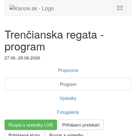
Toggle
navigati
Trenčianska regata -
program
27.06.-28.06.2026
Propozície
Program
Výsledky
Fotogaléria
Rozpis a výsledky LIVE
Prihlásení pretekári
Prihlásené kluby
Rozpis a výsledky