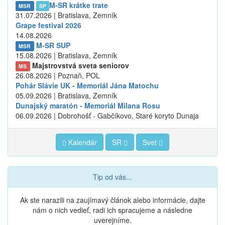
M-SR krátke trate
MSR
SP
31.07.2026 | Bratislava, Zemník
Grape festival 2026
14.08.2026
M-SR SUP
MSR
15.08.2026 | Bratislava, Zemník
Majstrovstvá sveta seniorov
MS
26.08.2026 | Poznaň, POL
Pohár Slávie UK - Memoriál Jána Matochu
05.09.2026 | Bratislava, Zemník
Dunajský maratón - Memoriál Milana Rosu
06.09.2026 | Dobrohošť - Gabčíkovo, Staré koryto Dunaja
Kalendár
SR
Svet
Tip od vás...
Ak ste narazili na zaujímavý článok alebo informácie, dajte
nám o nich vedieť, radi ich spracujeme a následne
uverejníme.