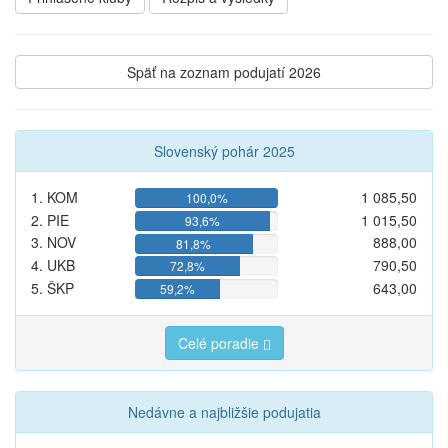
Späť na zoznam podujatí 2026
Slovenský pohár 2025
1. KOM
1 085,50
100,0%
2. PIE
1 015,50
93,6%
3. NOV
888,00
81,8%
4. UKB
790,50
72,8%
5. ŠKP
643,00
59,2%
Celé poradie
Nedávne a najbližšie podujatia