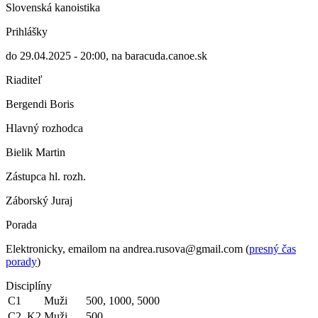
Slovenská kanoistika
Prihlášky
do 29.04.2025 - 20:00, na baracuda.canoe.sk
Riaditeľ
Bergendi Boris
Hlavný rozhodca
Bielik Martin
Zástupca hl. rozh.
Záborský Juraj
Porada
Elektronicky, emailom na andrea.rusova@gmail.com (
presný čas
porady
)
Disciplíny
C1
Muži
500, 1000, 5000
C2, K2
Muži
500