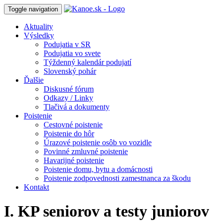
Toggle navigation
Aktuality
Výsledky
Podujatia v SR
Podujatia vo svete
Týždenný kalendár podujatí
Slovenský pohár
Ďalšie
Diskusné fórum
Odkazy / Linky
Tlačivá a dokumenty
Poistenie
Cestovné poistenie
Poistenie do hôr
Úrazové poistenie osôb vo vozidle
Povinné zmluvné poistenie
Havarijné poistenie
Poistenie domu, bytu a domácnosti
Poistenie zodpovednosti zamestnanca za škodu
Kontakt
I. KP seniorov a testy juniorov