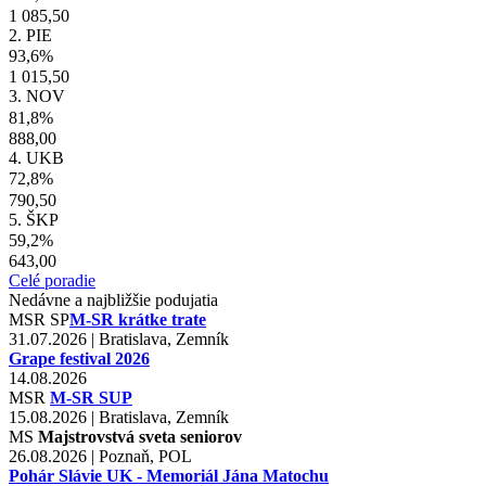
1 085,50
2. PIE
93,6%
1 015,50
3. NOV
81,8%
888,00
4. UKB
72,8%
790,50
5. ŠKP
59,2%
643,00
Celé poradie
Nedávne a najbližšie podujatia
MSR
SP
M-SR krátke trate
31.07.2026 | Bratislava, Zemník
Grape festival 2026
14.08.2026
MSR
M-SR SUP
15.08.2026 | Bratislava, Zemník
MS
Majstrovstvá sveta seniorov
26.08.2026 | Poznaň, POL
Pohár Slávie UK - Memoriál Jána Matochu