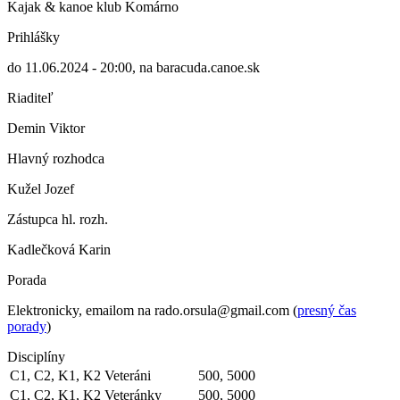
Kajak & kanoe klub Komárno
Prihlášky
do 11.06.2024 - 20:00, na baracuda.canoe.sk
Riaditeľ
Demin Viktor
Hlavný rozhodca
Kužel Jozef
Zástupca hl. rozh.
Kadlečková Karin
Porada
Elektronicky, emailom na rado.orsula@gmail.com (
presný čas
porady
)
Disciplíny
C1, C2, K1, K2
Veteráni
500, 5000
C1, C2, K1, K2
Veteránky
500, 5000