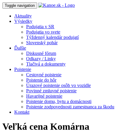
Toggle navigation
Aktuality
Výsledky
Podujatia v SR
Podujatia vo svete
Týždenný kalendár podujatí
Slovenský pohár
Ďalšie
Diskusné fórum
Odkazy / Linky
Tlačivá a dokumenty
Poistenie
Cestovné poistenie
Poistenie do hôr
Úrazové poistenie osôb vo vozidle
Povinné zmluvné poistenie
Havarijné poistenie
Poistenie domu, bytu a domácnosti
Poistenie zodpovednosti zamestnanca za škodu
Kontakt
Veľká cena Komárna