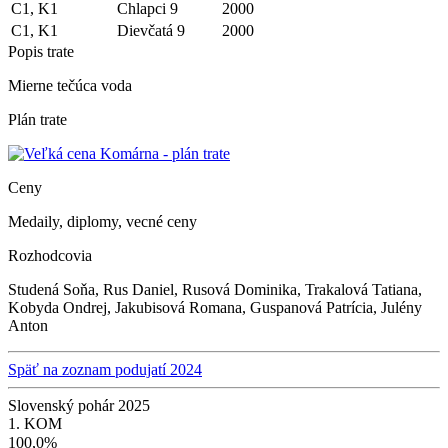
C1, K1
Chlapci 9
2000
C1, K1
Dievčatá 9
2000
Popis trate
Mierne tečúca voda
Plán trate
Ceny
Medaily, diplomy, vecné ceny
Rozhodcovia
Studená Soňa, Rus Daniel, Rusová Dominika, Trakalová Tatiana,
Kobyda Ondrej, Jakubisová Romana, Guspanová Patrícia, Julény
Anton
Späť na zoznam podujatí 2024
Slovenský pohár 2025
1. KOM
100,0%