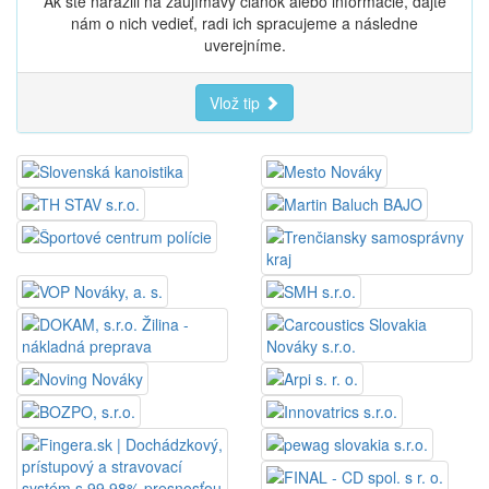
Ak ste narazili na zaujímavý článok alebo informácie, dajte
nám o nich vedieť, radi ich spracujeme a následne
uverejníme.
Vlož tip