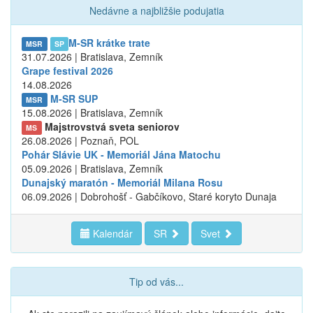
Nedávne a najbližšie podujatia
M-SR krátke trate
MSR
SP
31.07.2026 | Bratislava, Zemník
Grape festival 2026
14.08.2026
M-SR SUP
MSR
15.08.2026 | Bratislava, Zemník
Majstrovstvá sveta seniorov
MS
26.08.2026 | Poznaň, POL
Pohár Slávie UK - Memoriál Jána Matochu
05.09.2026 | Bratislava, Zemník
Dunajský maratón - Memoriál Milana Rosu
06.09.2026 | Dobrohošť - Gabčíkovo, Staré koryto Dunaja
Kalendár
SR
Svet
Tip od vás...