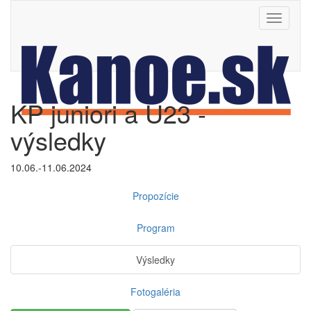
Toggle
navigati
KP juniori a U23 -
výsledky
10.06.-11.06.2024
Propozície
Program
Výsledky
Fotogaléria