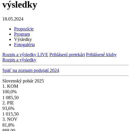
výsledky
18.05.2024
Propozície
Program
Výsledky
Fotogaléria
Rozpis a výsledky LIVE
Prihlásení pretekári
Prihlásené kluby
Rozpis a výsledky
Späť na zoznam podujatí 2024
Slovenský pohár 2025
1. KOM
100,0%
1 085,50
2. PIE
93,6%
1 015,50
3. NOV
81,8%
888,00