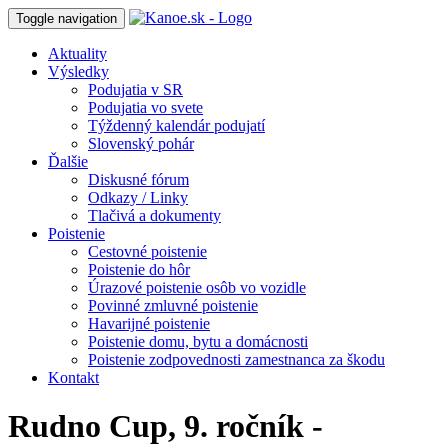
Toggle navigation
Aktuality
Výsledky
Podujatia v SR
Podujatia vo svete
Týždenný kalendár podujatí
Slovenský pohár
Ďalšie
Diskusné fórum
Odkazy / Linky
Tlačivá a dokumenty
Poistenie
Cestovné poistenie
Poistenie do hôr
Úrazové poistenie osôb vo vozidle
Povinné zmluvné poistenie
Havarijné poistenie
Poistenie domu, bytu a domácnosti
Poistenie zodpovednosti zamestnanca za škodu
Kontakt
Rudno Cup, 9. ročník -