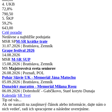
4. UKB
72,8%
790,50
5. ŠKP
59,2%
643,00
Celé poradie
Nedávne a najbližšie podujatia
MSR
SP
M-SR krátke trate
31.07.2026 | Bratislava, Zemník
Grape festival 2026
14.08.2026
MSR
M-SR SUP
15.08.2026 | Bratislava, Zemník
MS
Majstrovstvá sveta seniorov
26.08.2026 | Poznaň, POL
Pohár Slávie UK - Memoriál Jána Matochu
05.09.2026 | Bratislava, Zemník
Dunajský maratón - Memoriál Milana Rosu
06.09.2026 | Dobrohošť - Gabčíkovo, Staré koryto Dunaja
Kalendár
SR
Svet
Tip od vás...
Ak ste narazili na zaujímavý článok alebo informácie, dajte nám o
nich vedieť, radi ich spracujeme a následne uverejníme.