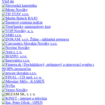
Vlož tip