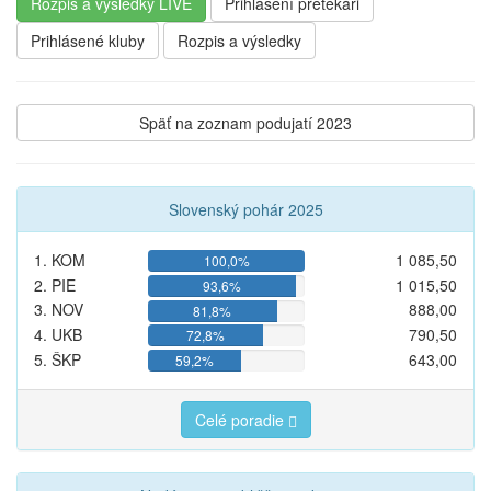
Rozpis a výsledky LIVE
Prihlásení pretekári
Prihlásené kluby
Rozpis a výsledky
Späť na zoznam podujatí 2023
Slovenský pohár 2025
1. KOM
1 085,50
100,0%
2. PIE
1 015,50
93,6%
3. NOV
888,00
81,8%
4. UKB
790,50
72,8%
5. ŠKP
643,00
59,2%
Celé poradie