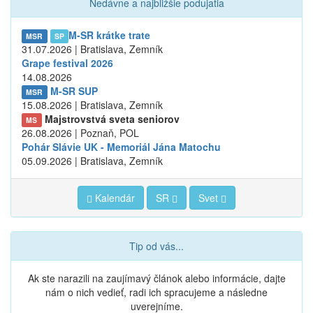
Nedávne a najbližšie podujatia
M-SR krátke trate
MSR
SP
31.07.2026 | Bratislava, Zemník
Grape festival 2026
14.08.2026
M-SR SUP
MSR
15.08.2026 | Bratislava, Zemník
Majstrovstvá sveta seniorov
MS
26.08.2026 | Poznaň, POL
Pohár Slávie UK - Memoriál Jána Matochu
05.09.2026 | Bratislava, Zemník
Kalendár
SR
Svet
Tip od vás...
Ak ste narazili na zaujímavý článok alebo informácie, dajte
nám o nich vedieť, radi ich spracujeme a následne
uverejníme.