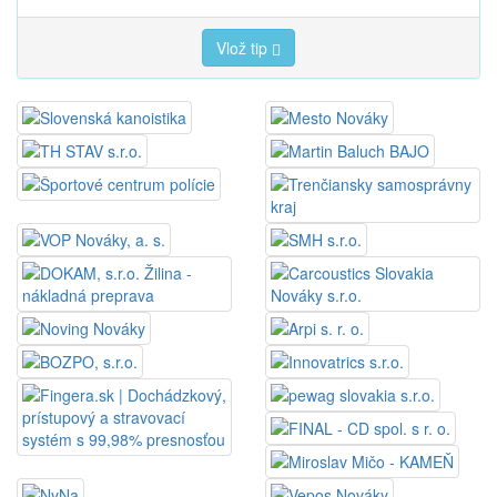
Vlož tip