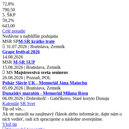
72,8%
790,50
5. ŠKP
59,2%
643,00
Celé poradie
Nedávne a najbližšie podujatia
MSR
SP
M-SR krátke trate
31.07.2026 | Bratislava, Zemník
Grape festival 2026
14.08.2026
MSR
M-SR SUP
15.08.2026 | Bratislava, Zemník
MS
Majstrovstvá sveta seniorov
26.08.2026 | Poznaň, POL
Pohár Slávie UK - Memoriál Jána Matochu
05.09.2026 | Bratislava, Zemník
Dunajský maratón - Memoriál Milana Rosu
06.09.2026 | Dobrohošť - Gabčíkovo, Staré koryto Dunaja
Kalendár
SR
Svet
Tip od vás...
Ak ste narazili na zaujímavý článok alebo informácie, dajte nám o
nich vedieť, radi ich spracujeme a následne uverejníme.
Vlož tip