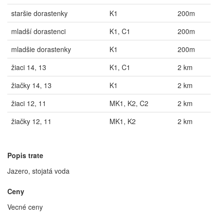
staršie dorastenky
K1
200m
mladší dorastenci
K1, C1
200m
mladšie dorastenky
K1
200m
žiaci 14, 13
K1, C1
2 km
žiačky 14, 13
K1
2 km
žiaci 12, 11
MK1, K2, C2
2 km
žiačky 12, 11
MK1, K2
2 km
Popis trate
Jazero, stojatá voda
Ceny
Vecné ceny