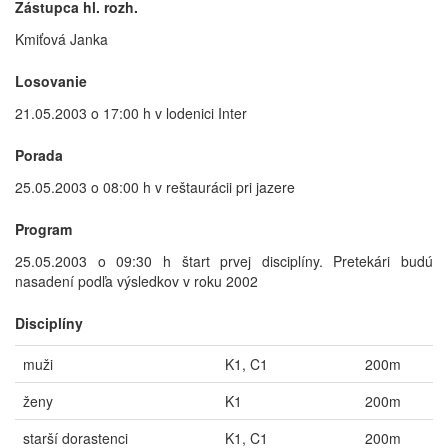
Zástupca hl. rozh.
Kmiťová Janka
Losovanie
21.05.2003 o 17:00 h v lodenici Inter
Porada
25.05.2003 o 08:00 h v reštaurácii pri jazere
Program
25.05.2003 o 09:30 h štart prvej disciplíny. Pretekári budú
nasadení podľa výsledkov v roku 2002
Disciplíny
muži
K1, C1
200m
ženy
K1
200m
starší dorastenci
K1, C1
200m