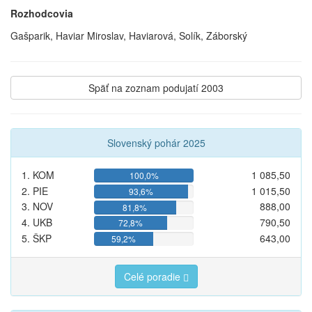
Rozhodcovia
Gašparik, Haviar Miroslav, Haviarová, Solík, Záborský
Späť na zoznam podujatí 2003
Slovenský pohár 2025
1. KOM
1 085,50
100,0%
2. PIE
1 015,50
93,6%
3. NOV
888,00
81,8%
4. UKB
790,50
72,8%
5. ŠKP
643,00
59,2%
Celé poradie