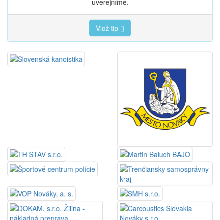
uverejníme.
Vlož tip