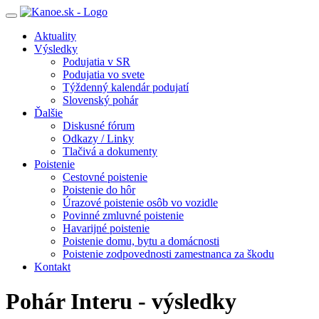
Toggle
navigation
Aktuality
Výsledky
Podujatia v SR
Podujatia vo svete
Týždenný kalendár podujatí
Slovenský pohár
Ďalšie
Diskusné fórum
Odkazy / Linky
Tlačivá a dokumenty
Poistenie
Cestovné poistenie
Poistenie do hôr
Úrazové poistenie osôb vo vozidle
Povinné zmluvné poistenie
Havarijné poistenie
Poistenie domu, bytu a domácnosti
Poistenie zodpovednosti zamestnanca za škodu
Kontakt
Pohár Interu - výsledky