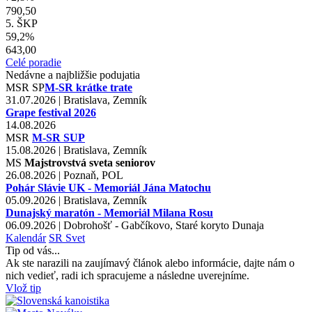
790,50
5. ŠKP
59,2%
643,00
Celé poradie
Nedávne a najbližšie podujatia
MSR
SP
M-SR krátke trate
31.07.2026 | Bratislava, Zemník
Grape festival 2026
14.08.2026
MSR
M-SR SUP
15.08.2026 | Bratislava, Zemník
MS
Majstrovstvá sveta seniorov
26.08.2026 | Poznaň, POL
Pohár Slávie UK - Memoriál Jána Matochu
05.09.2026 | Bratislava, Zemník
Dunajský maratón - Memoriál Milana Rosu
06.09.2026 | Dobrohošť - Gabčíkovo, Staré koryto Dunaja
Kalendár
SR
Svet
Tip od vás...
Ak ste narazili na zaujímavý článok alebo informácie, dajte nám o
nich vedieť, radi ich spracujeme a následne uverejníme.
Vlož tip