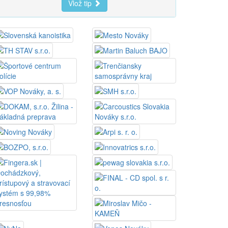
Vlož tip