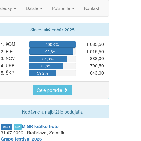
sledky
Ďalšie
Poistenie
Kontakt
Slovenský pohár 2025
1. KOM
1 085,50
100,0%
2. PIE
1 015,50
93,6%
3. NOV
888,00
81,8%
4. UKB
790,50
72,8%
5. ŠKP
643,00
59,2%
Celé poradie
Nedávne a najbližšie podujatia
M-SR krátke trate
MSR
SP
31.07.2026 | Bratislava, Zemník
Grape festival 2026