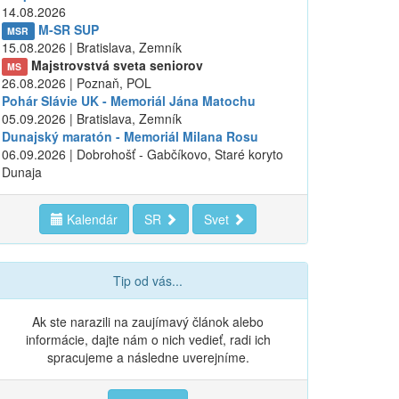
14.08.2026
M-SR SUP
MSR
15.08.2026 | Bratislava, Zemník
Majstrovstvá sveta seniorov
MS
26.08.2026 | Poznaň, POL
Pohár Slávie UK - Memoriál Jána Matochu
05.09.2026 | Bratislava, Zemník
Dunajský maratón - Memoriál Milana Rosu
06.09.2026 | Dobrohošť - Gabčíkovo, Staré koryto
Dunaja
Kalendár
SR
Svet
Tip od vás...
Ak ste narazili na zaujímavý článok alebo
informácie, dajte nám o nich vedieť, radi ich
spracujeme a následne uverejníme.