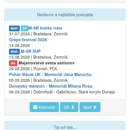
Nedávne a najbližšie podujatia
M-SR krátke trate
MSR
SP
31.07.2026 | Bratislava, Zemník
Grape festival 2026
14.08.2026
M-SR SUP
MSR
15.08.2026 | Bratislava, Zemník
Majstrovstvá sveta seniorov
MS
26.08.2026 | Poznaň, POL
Pohár Slávie UK - Memoriál Jána Matochu
05.09.2026 | Bratislava, Zemník
Dunajský maratón - Memoriál Milana Rosu
06.09.2026 | Dobrohošť - Gabčíkovo, Staré koryto Dunaja
Kalendár
SR
Svet
Tip od vás...