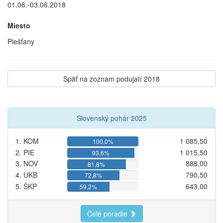
01.06.-03.06.2018
Miesto
Piešťany
Späť na zoznam podujatí 2018
Slovenský pohár 2025
1. KOM
1 085,50
100,0%
2. PIE
1 015,50
93,6%
3. NOV
888,00
81,8%
4. UKB
790,50
72,8%
5. ŠKP
643,00
59,2%
Celé poradie