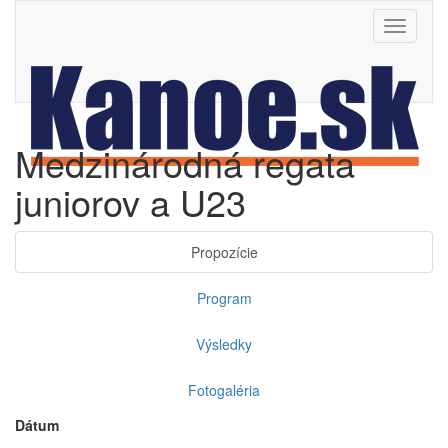
Toggle
navigati
Medzinárodná regata
juniorov a U23
Propozície
Program
Výsledky
Fotogaléria
Dátum