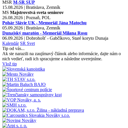
MSR
M-SR SUP
15.08.2026 | Bratislava, Zemník
MS
Majstrovstvá sveta seniorov
26.08.2026 | Poznaň, POL
Pohár Slávie UK - Memoriál Jána Matochu
05.09.2026 | Bratislava, Zemník
Dunajský maratón - Memoriál Milana Rosu
06.09.2026 | Dobrohošť - Gabčíkovo, Staré koryto Dunaja
Kalendár
SR
Svet
Tip od vás...
Ak ste narazili na zaujímavý článok alebo informácie, dajte nám o
nich vedieť, radi ich spracujeme a následne uverejníme.
Vlož tip