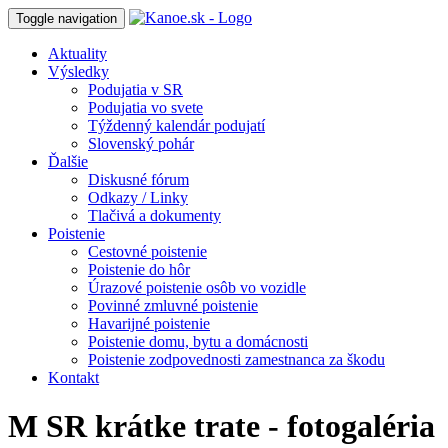
Toggle navigation
Aktuality
Výsledky
Podujatia v SR
Podujatia vo svete
Týždenný kalendár podujatí
Slovenský pohár
Ďalšie
Diskusné fórum
Odkazy / Linky
Tlačivá a dokumenty
Poistenie
Cestovné poistenie
Poistenie do hôr
Úrazové poistenie osôb vo vozidle
Povinné zmluvné poistenie
Havarijné poistenie
Poistenie domu, bytu a domácnosti
Poistenie zodpovednosti zamestnanca za škodu
Kontakt
M SR krátke trate - fotogaléria