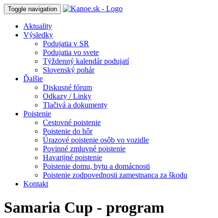
Toggle navigation
Aktuality
Výsledky
Podujatia v SR
Podujatia vo svete
Týždenný kalendár podujatí
Slovenský pohár
Ďalšie
Diskusné fórum
Odkazy / Linky
Tlačivá a dokumenty
Poistenie
Cestovné poistenie
Poistenie do hôr
Úrazové poistenie osôb vo vozidle
Povinné zmluvné poistenie
Havarijné poistenie
Poistenie domu, bytu a domácnosti
Poistenie zodpovednosti zamestnanca za škodu
Kontakt
Samaria Cup - program