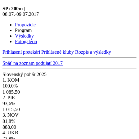
SP: 200m
|
08.07.-09.07.2017
Propozície
Program
Výsledky
Fotogaléria
Prihlásení pretekári
Prihlásené kluby
Rozpis a výsledky
Späť na zoznam podujatí 2017
Slovenský pohár 2025
1. KOM
100,0%
1 085,50
2. PIE
93,6%
1 015,50
3. NOV
81,8%
888,00
4. UKB
72,8%