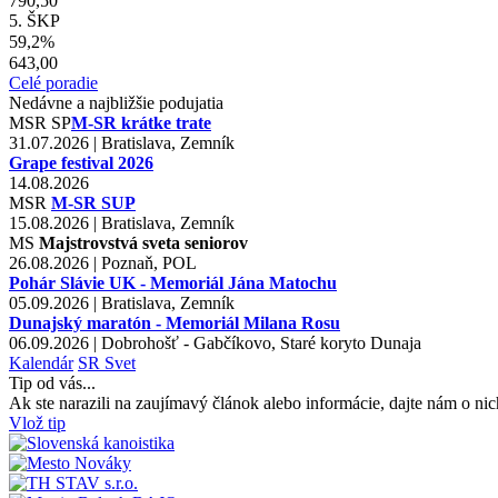
790,50
5. ŠKP
59,2%
643,00
Celé poradie
Nedávne a najbližšie podujatia
MSR
SP
M-SR krátke trate
31.07.2026 | Bratislava, Zemník
Grape festival 2026
14.08.2026
MSR
M-SR SUP
15.08.2026 | Bratislava, Zemník
MS
Majstrovstvá sveta seniorov
26.08.2026 | Poznaň, POL
Pohár Slávie UK - Memoriál Jána Matochu
05.09.2026 | Bratislava, Zemník
Dunajský maratón - Memoriál Milana Rosu
06.09.2026 | Dobrohošť - Gabčíkovo, Staré koryto Dunaja
Kalendár
SR
Svet
Tip od vás...
Ak ste narazili na zaujímavý článok alebo informácie, dajte nám o nic
Vlož tip