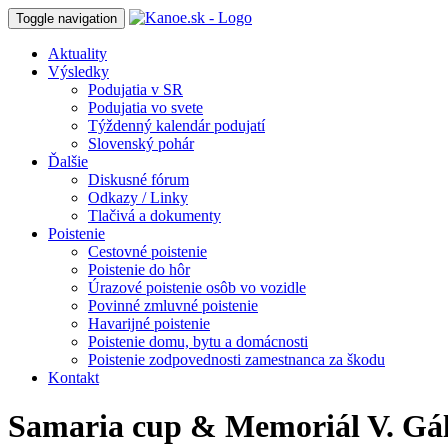
Toggle navigation
Aktuality
Výsledky
Podujatia v SR
Podujatia vo svete
Týždenný kalendár podujatí
Slovenský pohár
Ďalšie
Diskusné fórum
Odkazy / Linky
Tlačivá a dokumenty
Poistenie
Cestovné poistenie
Poistenie do hôr
Úrazové poistenie osôb vo vozidle
Povinné zmluvné poistenie
Havarijné poistenie
Poistenie domu, bytu a domácnosti
Poistenie zodpovednosti zamestnanca za škodu
Kontakt
Samaria cup & Memoriál V. Gál