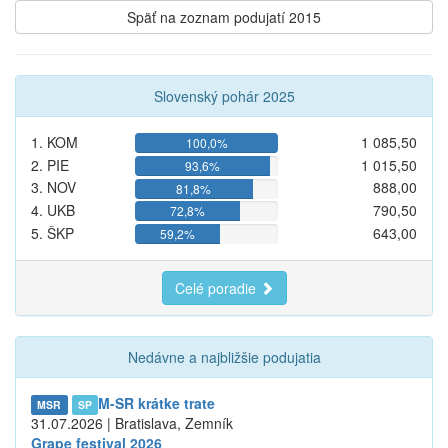
Späť na zoznam podujatí 2015
Slovenský pohár 2025
1. KOM
1 085,50
100,0%
2. PIE
1 015,50
93,6%
3. NOV
888,00
81,8%
4. UKB
790,50
72,8%
5. ŠKP
643,00
59,2%
Celé poradie
Nedávne a najbližšie podujatia
M-SR krátke trate
MSR
SP
31.07.2026 | Bratislava, Zemník
Grape festival 2026