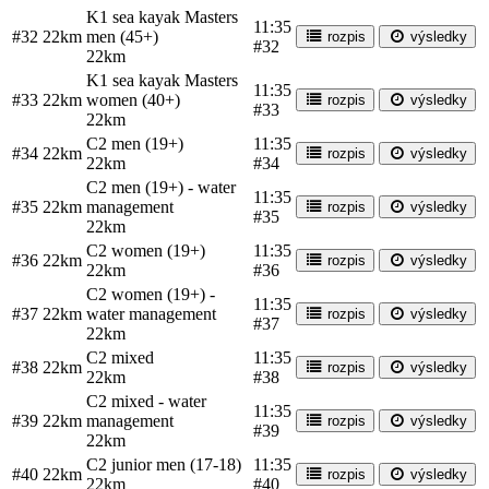
K1 sea kayak Masters
11:35
#32
22km
men (45+)
rozpis
výsledky
#32
22km
K1 sea kayak Masters
11:35
#33
22km
women (40+)
rozpis
výsledky
#33
22km
C2 men (19+)
11:35
#34
22km
rozpis
výsledky
22km
#34
C2 men (19+) - water
11:35
#35
22km
management
rozpis
výsledky
#35
22km
C2 women (19+)
11:35
#36
22km
rozpis
výsledky
22km
#36
C2 women (19+) -
11:35
#37
22km
water management
rozpis
výsledky
#37
22km
C2 mixed
11:35
#38
22km
rozpis
výsledky
22km
#38
C2 mixed - water
11:35
#39
22km
management
rozpis
výsledky
#39
22km
C2 junior men (17-18)
11:35
#40
22km
rozpis
výsledky
22km
#40