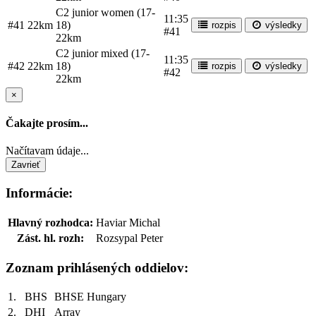
C2 junior women (17-
11:35
#41
22km
18)
rozpis
výsledky
#41
22km
C2 junior mixed (17-
11:35
#42
22km
18)
rozpis
výsledky
#42
22km
×
Čakajte prosím...
Načítavam údaje...
Zavrieť
Informácie:
Hlavný rozhodca:
Haviar Michal
Zást. hl. rozh:
Rozsypal Peter
Zoznam prihlásených oddielov:
1.
BHS
BHSE Hungary
2.
DHI
Array