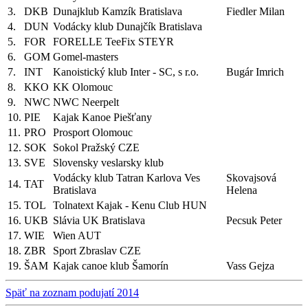
3.
DKB
Dunajklub Kamzík Bratislava
Fiedler Milan
4.
DUN
Vodácky klub Dunajčík Bratislava
5.
FOR
FORELLE TeeFix STEYR
6.
GOM
Gomel-masters
7.
INT
Kanoistický klub Inter - SC, s r.o.
Bugár Imrich
8.
KKO
KK Olomouc
9.
NWC
NWC Neerpelt
10.
PIE
Kajak Kanoe Piešťany
11.
PRO
Prosport Olomouc
12.
SOK
Sokol Pražský CZE
13.
SVE
Slovensky veslarsky klub
Vodácky klub Tatran Karlova Ves
Skovajsová
14.
TAT
Bratislava
Helena
15.
TOL
Tolnatext Kajak - Kenu Club HUN
16.
UKB
Slávia UK Bratislava
Pecsuk Peter
17.
WIE
Wien AUT
18.
ZBR
Sport Zbraslav CZE
19.
ŠAM
Kajak canoe klub Šamorín
Vass Gejza
Späť na zoznam podujatí 2014