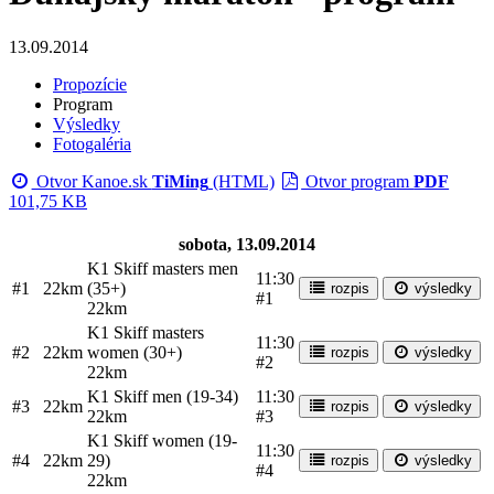
13.09.2014
Propozície
Program
Výsledky
Fotogaléria
Otvor Kanoe.sk
TiMing
(HTML)
Otvor program
PDF
101,75 KB
sobota, 13.09.2014
K1 Skiff masters men
11:30
#1
22km
(35+)
rozpis
výsledky
#1
22km
K1 Skiff masters
11:30
#2
22km
women (30+)
rozpis
výsledky
#2
22km
K1 Skiff men (19-34)
11:30
#3
22km
rozpis
výsledky
22km
#3
K1 Skiff women (19-
11:30
#4
22km
29)
rozpis
výsledky
#4
22km