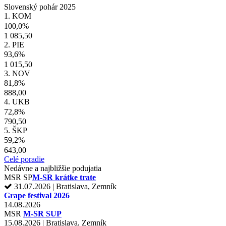
Slovenský pohár 2025
1. KOM
100,0%
1 085,50
2. PIE
93,6%
1 015,50
3. NOV
81,8%
888,00
4. UKB
72,8%
790,50
5. ŠKP
59,2%
643,00
Celé poradie
Nedávne a najbližšie podujatia
MSR
SP
M-SR krátke trate
31.07.2026 | Bratislava, Zemník
Grape festival 2026
14.08.2026
MSR
M-SR SUP
15.08.2026 | Bratislava, Zemník