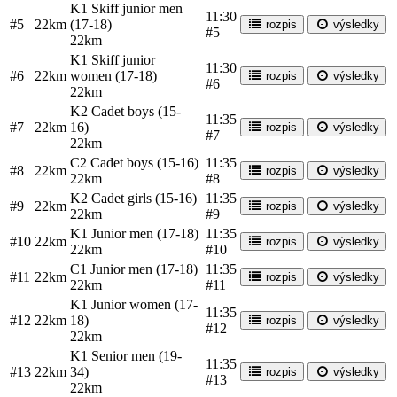
K1 Skiff junior men
11:30
#5
22km
(17-18)
rozpis
výsledky
#5
22km
K1 Skiff junior
11:30
#6
22km
women (17-18)
rozpis
výsledky
#6
22km
K2 Cadet boys (15-
11:35
#7
22km
16)
rozpis
výsledky
#7
22km
C2 Cadet boys (15-16)
11:35
#8
22km
rozpis
výsledky
22km
#8
K2 Cadet girls (15-16)
11:35
#9
22km
rozpis
výsledky
22km
#9
K1 Junior men (17-18)
11:35
#10
22km
rozpis
výsledky
22km
#10
C1 Junior men (17-18)
11:35
#11
22km
rozpis
výsledky
22km
#11
K1 Junior women (17-
11:35
#12
22km
18)
rozpis
výsledky
#12
22km
K1 Senior men (19-
11:35
#13
22km
34)
rozpis
výsledky
#13
22km