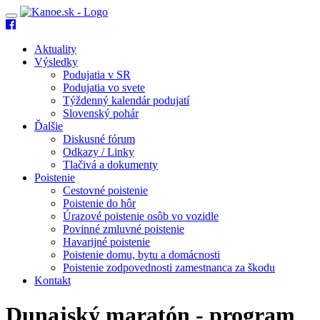
Toggle
navigation
Aktuality
Výsledky
Podujatia v SR
Podujatia vo svete
Týždenný kalendár podujatí
Slovenský pohár
Ďalšie
Diskusné fórum
Odkazy / Linky
Tlačivá a dokumenty
Poistenie
Cestovné poistenie
Poistenie do hôr
Úrazové poistenie osôb vo vozidle
Povinné zmluvné poistenie
Havarijné poistenie
Poistenie domu, bytu a domácnosti
Poistenie zodpovednosti zamestnanca za škodu
Kontakt
Dunajský maratón - program