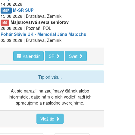
14.08.2026
M-SR SUP
MSR
15.08.2026 | Bratislava, Zemník
Majstrovstvá sveta seniorov
MS
26.08.2026 | Poznaň, POL
Pohár Slávie UK - Memoriál Jána Matochu
05.09.2026 | Bratislava, Zemník
Kalendár
SR
Svet
Tip od vás...
Ak ste narazili na zaujímavý článok alebo
informácie, dajte nám o nich vedieť, radi ich
spracujeme a následne uverejníme.
Vlož tip