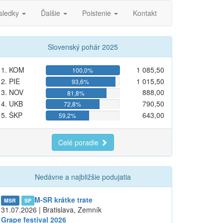
sledky
Ďalšie
Poistenie
Kontakt
Slovenský pohár 2025
1. KOM
1 085,50
100,0%
2. PIE
1 015,50
93,6%
3. NOV
888,00
81,8%
4. UKB
790,50
72,8%
5. ŠKP
643,00
59,2%
Celé poradie
Nedávne a najbližšie podujatia
M-SR krátke trate
MSR
SP
31.07.2026 | Bratislava, Zemník
Grape festival 2026