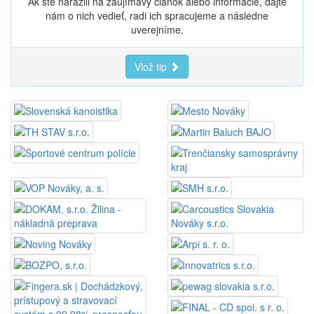
Ak ste narazili na zaujímavý článok alebo informácie, dajte
nám o nich vedieť, radi ich spracujeme a následne
uverejníme.
Vlož tip