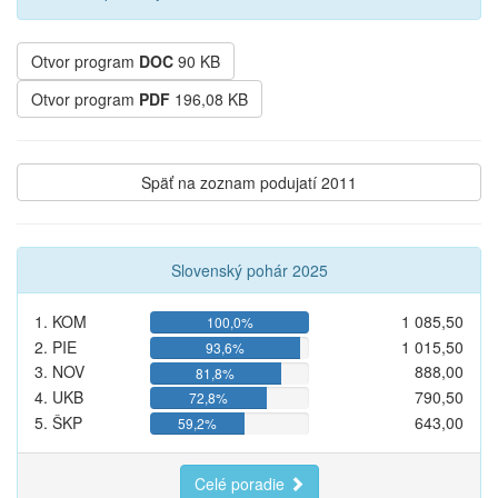
Otvor program
DOC
90 KB
Otvor program
PDF
196,08 KB
Späť na zoznam podujatí 2011
Slovenský pohár 2025
1. KOM
1 085,50
100,0%
2. PIE
1 015,50
93,6%
3. NOV
888,00
81,8%
4. UKB
790,50
72,8%
5. ŠKP
643,00
59,2%
Celé poradie