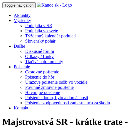
Toggle navigation
Aktuality
Výsledky
Podujatia v SR
Podujatia vo svete
Týždenný kalendár podujatí
Slovenský pohár
Ďalšie
Diskusné fórum
Odkazy / Linky
Tlačivá a dokumenty
Poistenie
Cestovné poistenie
Poistenie do hôr
Úrazové poistenie osôb vo vozidle
Povinné zmluvné poistenie
Havarijné poistenie
Poistenie domu, bytu a domácnosti
Poistenie zodpovednosti zamestnanca za škodu
Kontakt
Majstrovstvá SR - krátke trate 