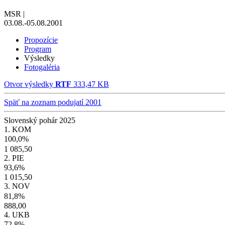
MSR
|
03.08.-05.08.2001
Propozície
Program
Výsledky
Fotogaléria
Otvor výsledky
RTF
333,47 KB
Späť na zoznam podujatí 2001
Slovenský pohár 2025
1. KOM
100,0%
1 085,50
2. PIE
93,6%
1 015,50
3. NOV
81,8%
888,00
4. UKB
72,8%