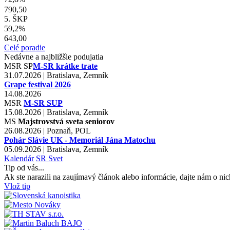
790,50
5. ŠKP
59,2%
643,00
Celé poradie
Nedávne a najbližšie podujatia
MSR
SP
M-SR krátke trate
31.07.2026 | Bratislava, Zemník
Grape festival 2026
14.08.2026
MSR
M-SR SUP
15.08.2026 | Bratislava, Zemník
MS
Majstrovstvá sveta seniorov
26.08.2026 | Poznaň, POL
Pohár Slávie UK - Memoriál Jána Matochu
05.09.2026 | Bratislava, Zemník
Kalendár
SR
Svet
Tip od vás...
Ak ste narazili na zaujímavý článok alebo informácie, dajte nám o nic
Vlož tip