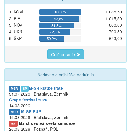
1. KOM
1 085,50
100,0%
2. PIE
1 015,50
93,6%
3. NOV
888,00
81,8%
4. UKB
790,50
72,8%
5. ŠKP
643,00
59,2%
Celé poradie
Nedávne a najbližšie podujatia
M-SR krátke trate
MSR
SP
31.07.2026 | Bratislava, Zemník
Grape festival 2026
14.08.2026
M-SR SUP
MSR
15.08.2026 | Bratislava, Zemník
Majstrovstvá sveta seniorov
MS
26.08.2026 | Poznaň, POL