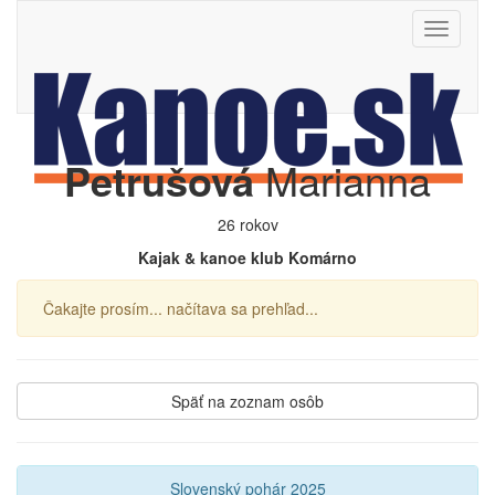
Toggle
navigati
Petrušová
Marianna
26 rokov
Kajak & kanoe klub Komárno
Čakajte prosím... načítava sa prehľad...
Späť na zoznam osôb
Slovenský pohár 2025