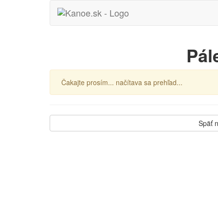
Pál
Čakajte prosím... načítava sa prehľad...
Späť 