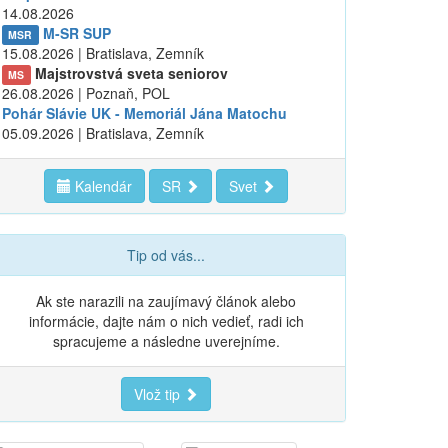
14.08.2026
M-SR SUP
MSR
15.08.2026 | Bratislava, Zemník
Majstrovstvá sveta seniorov
MS
26.08.2026 | Poznaň, POL
Pohár Slávie UK - Memoriál Jána Matochu
05.09.2026 | Bratislava, Zemník
Kalendár
SR
Svet
Tip od vás...
Ak ste narazili na zaujímavý článok alebo
informácie, dajte nám o nich vedieť, radi ich
spracujeme a následne uverejníme.
Vlož tip