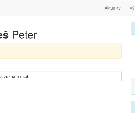
Aktuality
Vý
eš
Peter
na zoznam osôb