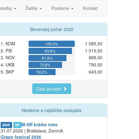
sledky
Ďalšie
Poistenie
Kontakt
Slovenský pohár 2025
1. KOM
1 085,50
100,0%
2. PIE
1 015,50
93,6%
3. NOV
888,00
81,8%
4. UKB
790,50
72,8%
5. ŠKP
643,00
59,2%
Celé poradie
Nedávne a najbližšie podujatia
M-SR krátke trate
MSR
SP
31.07.2026 | Bratislava, Zemník
Grape festival 2026