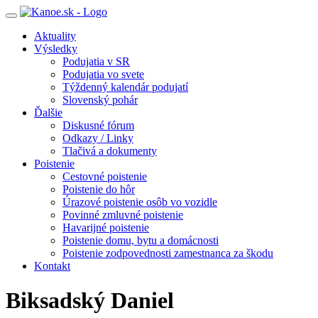
Toggle
navigation
Aktuality
Výsledky
Podujatia v SR
Podujatia vo svete
Týždenný kalendár podujatí
Slovenský pohár
Ďalšie
Diskusné fórum
Odkazy / Linky
Tlačivá a dokumenty
Poistenie
Cestovné poistenie
Poistenie do hôr
Úrazové poistenie osôb vo vozidle
Povinné zmluvné poistenie
Havarijné poistenie
Poistenie domu, bytu a domácnosti
Poistenie zodpovednosti zamestnanca za škodu
Kontakt
Biksadský
Daniel