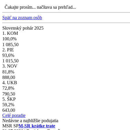
Čakajte prosím... načítava sa prehľad...
Späť na zoznam osôb
Slovenský pohár 2025
1. KOM
100,0%
1 085,50
2. PIE
93,6%
1 015,50
3. NOV
81,8%
888,00
4. UKB
72,8%
790,50
5. ŠKP
59,2%
643,00
Celé poradie
Nedávne a najbližšie podujatia
MSR
SP
M-SR krátke trate