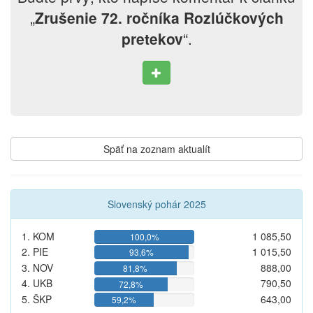
„
Zrušenie 72. ročníka Rozlúčkových
pretekov
“.
Späť na zoznam aktualít
Slovenský pohár 2025
1. KOM
1 085,50
100,0%
2. PIE
1 015,50
93,6%
3. NOV
888,00
81,8%
4. UKB
790,50
72,8%
5. ŠKP
643,00
59,2%