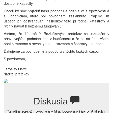
dostupné kapacity.
Chceli by sme vyjadriť našu podporu a priania veľa trpezlivosti a
síl lodeniciam, ktoré boli povodňami zasiahnuté. Prajeme im
úspech pri odstraňovaní následkov tejto prírodnej katastrofy a
rýchly návrat k bežnému fungovaniu.
Veríme, že 72. ročník Rozlúčkových pretekov sa uskutoční v
priaznivejších podmienkach v budúcnosti a že sa na ňom všetci
opäť stretneme s rovnakým entuziazmom a športovým duchom.
Ďakujeme za pochopenie a podporu v týchto ťažkých časoch.
S pozdravom,
Jaroslav Ostrčil
riaditeľ pretekov
Diskusia
Buďte prvý, kto napíše komentár k článku