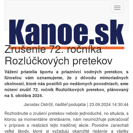
Toggle
navigati
Zrušenie 72. ročníka
Rozlúčkových pretekov
Vážení priatelia športu a priaznivci vodných pretekov, s
ľútosťou vám oznamujeme, že z dôvodu mimoriadnych
okolností, ktoré nás postihli po nedávnych povodniach, sme
nútení zrušiť 72. ročník Rozlúčkových pretekov, plánovaný
na 5. októbra 2024.
Jaroslav Ostrčil, riaditeľ podujatia | 23.09.2024 14:30:44
Rozhodnutie o zrušení pretekov nebolo jednoduché, no situácia, s
ktorou sa momentálne stretávame, nám neumožňuje pokračovať
v príprave a realizácii tejto tradičnej akcie. Povodne zanechali
veľké škody, ktoré si vyžadujú okamžité riešenie a všetky