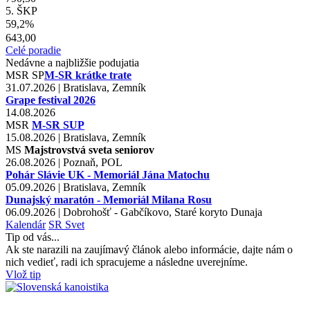
5. ŠKP
59,2%
643,00
Celé poradie
Nedávne a najbližšie podujatia
MSR
SP
M-SR krátke trate
31.07.2026 | Bratislava, Zemník
Grape festival 2026
14.08.2026
MSR
M-SR SUP
15.08.2026 | Bratislava, Zemník
MS
Majstrovstvá sveta seniorov
26.08.2026 | Poznaň, POL
Pohár Slávie UK - Memoriál Jána Matochu
05.09.2026 | Bratislava, Zemník
Dunajský maratón - Memoriál Milana Rosu
06.09.2026 | Dobrohošť - Gabčíkovo, Staré koryto Dunaja
Kalendár
SR
Svet
Tip od vás...
Ak ste narazili na zaujímavý článok alebo informácie, dajte nám o
nich vedieť, radi ich spracujeme a následne uverejníme.
Vlož tip