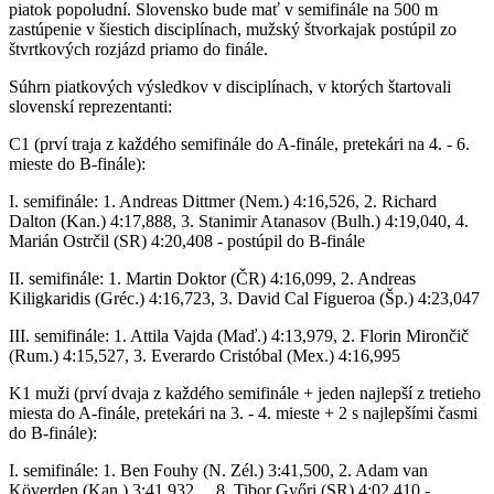
piatok popoludní. Slovensko bude mať v semifinále na 500 m
zastúpenie v šiestich disciplínach, mužský štvorkajak postúpil zo
štvrtkových rozjázd priamo do finále.
Súhrn piatkových výsledkov v disciplínach, v ktorých štartovali
slovenskí reprezentanti:
C1 (prví traja z každého semifinále do A-finále, pretekári na 4. - 6.
mieste do B-finále):
I. semifinále: 1. Andreas Dittmer (Nem.) 4:16,526, 2. Richard
Dalton (Kan.) 4:17,888, 3. Stanimir Atanasov (Bulh.) 4:19,040, 4.
Marián Ostrčil (SR) 4:20,408 - postúpil do B-finále
II. semifinále: 1. Martin Doktor (ČR) 4:16,099, 2. Andreas
Kiligkaridis (Gréc.) 4:16,723, 3. David Cal Figueroa (Šp.) 4:23,047
III. semifinále: 1. Attila Vajda (Maď.) 4:13,979, 2. Florin Mirončič
(Rum.) 4:15,527, 3. Everardo Cristóbal (Mex.) 4:16,995
K1 muži (prví dvaja z každého semifinále + jeden najlepší z tretieho
miesta do A-finále, pretekári na 3. - 4. mieste + 2 s najlepšími časmi
do B-finále):
I. semifinále: 1. Ben Fouhy (N. Zél.) 3:41,500, 2. Adam van
Köverden (Kan.) 3:41,932,... 8. Tibor Győri (SR) 4:02,410 -