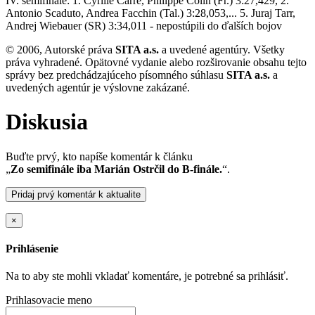
IV. semifinále: 1. Cyrille Carre, Philippe Colin (Fr.) 3:27,429, 2.
Antonio Scaduto, Andrea Facchin (Tal.) 3:28,053,... 5. Juraj Tarr,
Andrej Wiebauer (SR) 3:34,011 - nepostúpili do ďalších bojov
© 2006, Autorské práva
SITA a.s.
a uvedené agentúry. Všetky
práva vyhradené. Opätovné vydanie alebo rozširovanie obsahu tejto
správy bez predchádzajúceho písomného súhlasu
SITA a.s.
a
uvedených agentúr je výslovne zakázané.
Diskusia
Buďte prvý, kto napíše komentár k článku
„
Zo semifinále iba Marián Ostrčil do B-finále.
“.
Pridaj prvý komentár k aktualite
×
Prihlásenie
Na to aby ste mohli vkladať komentáre, je potrebné sa prihlásiť.
Prihlasovacie meno