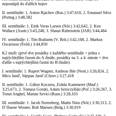
nepostúpil do ďalších bojov
II. semifinále: 1. Anton Rjachov (Rus.) 3:47,610, 2. Emanuel Silva
(Portug.) 3:48,582
III. semifinále: 1. Eirik Veras Larsen (Nór.) 3:42,642, 2. Ken
Wallace (Austr.) 3:43,248, 3. Shaun Rubenstein (JAR) 3:44,484
IV. semifinále: 1. Tim Brabants (V. Brit.) 3:42,168, 2. Markus
Oscarsson (Švéd.) 3:44,850
K2 muži: (prvé dve posádky z každého semifinále + jedna s
najrýchlejším časom do A-finále, posádky na 3. a 4. mieste + dve
ďalšie s najrýchlejšími časmi do B-finále):
I. semifinále: 1. Rupert Wagner, Andreas Ihle (Nem.) 3:26,824, 2.
Mico Janič, Stjepan Janič (Chorv.) 3:27,418
II. semifinále: 1. Gábor Kucsera, Zoltán Kammerer (Maď.)
3:25,673, 2. Tomasz Gorski, Adam Seroczyňski (Poľ.) 3:26,567, 3.
Tonut Anghel, Marian Sevici (Rum.) 3:28,103
III. semifinále: 1. Jacob Norenberg, Mattis Näss (Nór.) 3:30,313, 2.
D`Haene Wouter, Bob Maesen (Belg.) 3:30,919