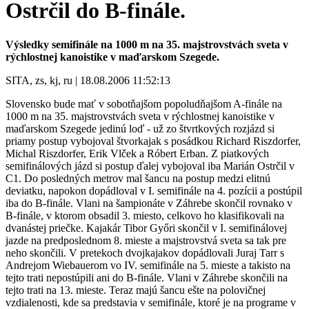
Ostrčil do B-finále.
Výsledky semifinále na 1000 m na 35. majstrovstvách sveta v
rýchlostnej kanoistike v maďarskom Szegede.
SITA, zs, kj, ru | 18.08.2006 11:52:13
Slovensko bude mať v sobotňajšom popoludňajšom A-finále na
1000 m na 35. majstrovstvách sveta v rýchlostnej kanoistike v
maďarskom Szegede jedinú loď - už zo štvrtkových rozjázd si
priamy postup vybojoval štvorkajak s posádkou Richard Riszdorfer,
Michal Riszdorfer, Erik Vlček a Róbert Erban. Z piatkových
semifinálových jázd si postup ďalej vybojoval iba Marián Ostrčil v
C1. Do posledných metrov mal šancu na postup medzi elitnú
deviatku, napokon dopádloval v I. semifinále na 4. pozícii a postúpil
iba do B-finále. Vlani na šampionáte v Záhrebe skončil rovnako v
B-finále, v ktorom obsadil 3. miesto, celkovo ho klasifikovali na
dvanástej priečke. Kajakár Tibor Győri skončil v I. semifinálovej
jazde na predposlednom 8. mieste a majstrovstvá sveta sa tak pre
neho skončili. V pretekoch dvojkajakov dopádlovali Juraj Tarr s
Andrejom Wiebauerom vo IV. semifinále na 5. mieste a takisto na
tejto trati nepostúpili ani do B-finále. Vlani v Záhrebe skončili na
tejto trati na 13. mieste. Teraz majú šancu ešte na polovičnej
vzdialenosti, kde sa predstavia v semifinále, ktoré je na programe v