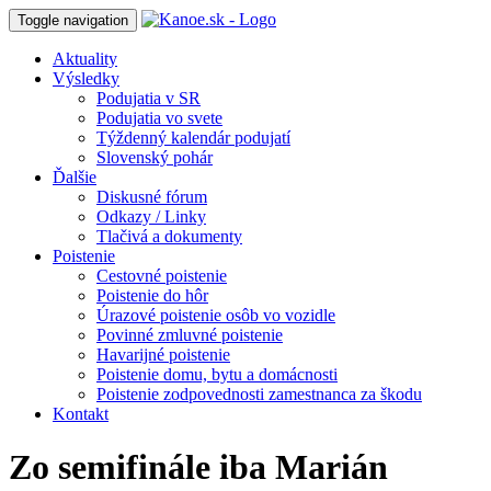
Toggle navigation
Aktuality
Výsledky
Podujatia v SR
Podujatia vo svete
Týždenný kalendár podujatí
Slovenský pohár
Ďalšie
Diskusné fórum
Odkazy / Linky
Tlačivá a dokumenty
Poistenie
Cestovné poistenie
Poistenie do hôr
Úrazové poistenie osôb vo vozidle
Povinné zmluvné poistenie
Havarijné poistenie
Poistenie domu, bytu a domácnosti
Poistenie zodpovednosti zamestnanca za škodu
Kontakt
Zo semifinále iba Marián