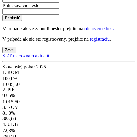
Prihlasovacie heslo
Prihlásiť
V prípade ak ste zabudli heslo, prejdite na
obnovenie hesla
.
V prípade ak nie ste registrovaný, prejdite na
registráciu
.
Zavri
Späť na zoznam aktualít
Slovenský pohár 2025
1. KOM
100,0%
1 085,50
2. PIE
93,6%
1 015,50
3. NOV
81,8%
888,00
4. UKB
72,8%
790,50