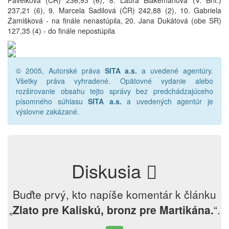
Pavelková (ČR) 236,93 (6), 8. Laura Blakemanová (V. Brit.)
237,21 (6), 9. Marcela Sadilová (ČR) 242,88 (2), 10. Gabriela
Zamišková - na finále nenastúpila, 20. Jana Dukátová (obe SR)
127,35 (4) - do finále nepostúpila
© 2005, Autorské práva
SITA a.s.
a uvedené agentúry.
Všetky práva vyhradené. Opätovné vydanie alebo
rozširovanie obsahu tejto správy bez predchádzajúceho
písomného súhlasu
SITA a.s.
a uvedených agentúr je
výslovne zakázané.
Diskusia
Buďte prvý, kto napíše komentár k článku
„
Zlato pre Kaliskú, bronz pre Martikána.
“.