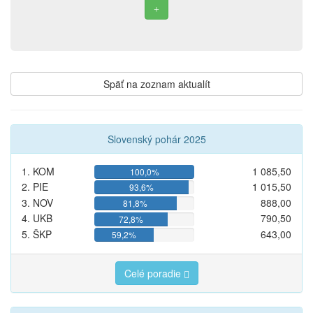
Späť na zoznam aktualít
Slovenský pohár 2025
1. KOM
1 085,50
100,0%
2. PIE
1 015,50
93,6%
3. NOV
888,00
81,8%
4. UKB
790,50
72,8%
5. ŠKP
643,00
59,2%
Celé poradie