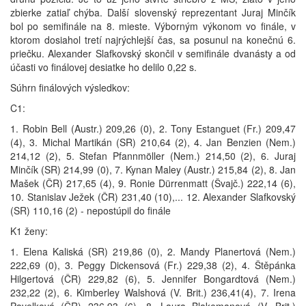
zbierke zatiaľ chýba. Další slovenský reprezentant Juraj Minčík
bol po semifinále na 8. mieste. Výborným výkonom vo finále, v
ktorom dosiahol tretí najrýchlejší čas, sa posunul na konečnú 6.
priečku. Alexander Slafkovský skončil v semifinále dvanásty a od
účasti vo finálovej desiatke ho delilo 0,22 s.
Súhrn finálových výsledkov:
C1:
1. Robin Bell (Austr.) 209,26 (0), 2. Tony Estanguet (Fr.) 209,47
(4), 3. Michal Martikán (SR) 210,64 (2), 4. Jan Benzien (Nem.)
214,12 (2), 5. Stefan Pfannmöller (Nem.) 214,50 (2), 6. Juraj
Minčík (SR) 214,99 (0), 7. Kynan Maley (Austr.) 215,84 (2), 8. Jan
Mašek (ČR) 217,65 (4), 9. Ronie Dürrenmatt (Švajč.) 222,14 (6),
10. Stanislav Ježek (ČR) 231,40 (10),... 12. Alexander Slafkovský
(SR) 110,16 (2) - nepostúpil do finále
K1 ženy:
1. Elena Kaliská (SR) 219,86 (0), 2. Mandy Planertová (Nem.)
222,69 (0), 3. Peggy Dickensová (Fr.) 229,38 (2), 4. Štěpánka
Hilgertová (ČR) 229,82 (6), 5. Jennifer Bongardtová (Nem.)
232,22 (2), 6. Kimberley Walshová (V. Brit.) 236,41(4), 7. Irena