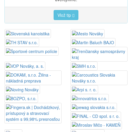
Vlož tip