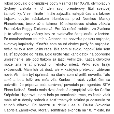
rokmi bojovalo o olympijské pocty v rámci Hier XXVII. olympiády v
Sydney, získala v K1 žien svoj premiérový titul svetovej
šampiónky. V semifinále i finále zajazdila najlepší čas a s takmer
trojsekundovým náskokom triumfovala pred Nemkou Mandy
Planertovou, bronz už s takmer 10-sekundovou stratou získala
Francúzka Peggy Dickensová. Pre 33-ročnú rodáčku zo Zvolena
je to vôbec prvý vzácny kov zo svetového šampionátu v kariére.
Po minuloročnom triumfe v Aténach tak potvrdila pozíciu najlepšej
svetovej kajakárky. "Snažila som sa ísť obidve jazdy čo najlepšie.
Vyšlo mi to a som veľmi rada. Išla som si svoje, nepokúšala som
sa ísť zbytočne do rizika. Bolo určite viac kandidátok na popredné
umiestnenie, ale pod tlakom sa jazdí veľmi zle. Každá chybička
môže znamenať prepad o niekoľko miest. Veľkú rolu hrajú
skúsenosti. Mám ich už dosť, ale v každých pretekoch zbieram
nové. Ak mám byť úprimná, na štarte som si príliš neverila. Táto
sezóna bola totiž pre mňa zlá. Koniec mi však vyšiel, čím sa
potvrdilo, že príprava bola správna," povedala pre agentúru SITA
Elena Kaliská. Smolu mala dvojnásobná olympijská víťazka Češka
Štěpánka Hilgerová, ktorá bola po semifinále tretia, vo finále však
mala až tri dotyky bránok a šesť trestných sekúnd ju odsunulo za
stupeň víťazov. Od bronzu ju delilo 0,44 s. Ďalšia Slovenka
Gabriela Zamišková, ktorá v semifinále skončila na 10. mieste, na