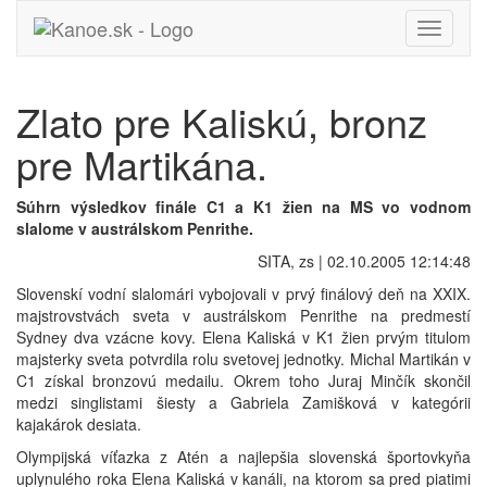
Toggle
navigati
Zlato pre Kaliskú, bronz
pre Martikána.
Súhrn výsledkov finále C1 a K1 žien na MS vo vodnom
slalome v austrálskom Penrithe.
SITA, zs | 02.10.2005 12:14:48
Slovenskí vodní slalomári vybojovali v prvý finálový deň na XXIX.
majstrovstvách sveta v austrálskom Penrithe na predmestí
Sydney dva vzácne kovy. Elena Kaliská v K1 žien prvým titulom
majsterky sveta potvrdila rolu svetovej jednotky. Michal Martikán v
C1 získal bronzovú medailu. Okrem toho Juraj Minčík skončil
medzi singlistami šiesty a Gabriela Zamišková v kategórii
kajakárok desiata.
Olympijská víťazka z Atén a najlepšia slovenská športovkyňa
uplynulého roka Elena Kaliská v kanáli, na ktorom sa pred piatimi