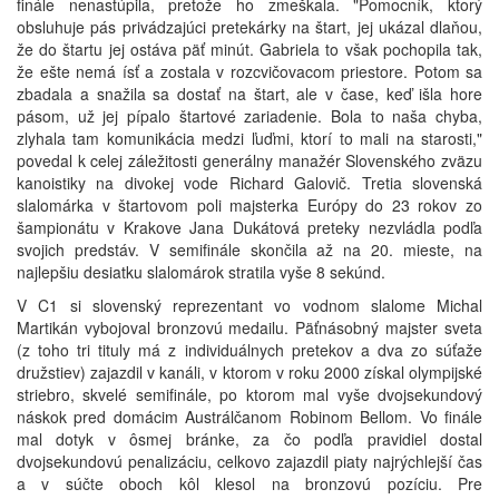
finále nenastúpila, pretože ho zmeškala. "Pomocník, ktorý
obsluhuje pás privádzajúci pretekárky na štart, jej ukázal dlaňou,
že do štartu jej ostáva päť minút. Gabriela to však pochopila tak,
že ešte nemá ísť a zostala v rozcvičovacom priestore. Potom sa
zbadala a snažila sa dostať na štart, ale v čase, keď išla hore
pásom, už jej pípalo štartové zariadenie. Bola to naša chyba,
zlyhala tam komunikácia medzi ľuďmi, ktorí to mali na starosti,"
povedal k celej záležitosti generálny manažér Slovenského zväzu
kanoistiky na divokej vode Richard Galovič. Tretia slovenská
slalomárka v štartovom poli majsterka Európy do 23 rokov zo
šampionátu v Krakove Jana Dukátová preteky nezvládla podľa
svojich predstáv. V semifinále skončila až na 20. mieste, na
najlepšiu desiatku slalomárok stratila vyše 8 sekúnd.
V C1 si slovenský reprezentant vo vodnom slalome Michal
Martikán vybojoval bronzovú medailu. Päťnásobný majster sveta
(z toho tri tituly má z individuálnych pretekov a dva zo súťaže
družstiev) zajazdil v kanáli, v ktorom v roku 2000 získal olympijské
striebro, skvelé semifinále, po ktorom mal vyše dvojsekundový
náskok pred domácim Austrálčanom Robinom Bellom. Vo finále
mal dotyk v ôsmej bránke, za čo podľa pravidiel dostal
dvojsekundovú penalizáciu, celkovo zajazdil piaty najrýchlejší čas
a v súčte oboch kôl klesol na bronzovú pozíciu. Pre