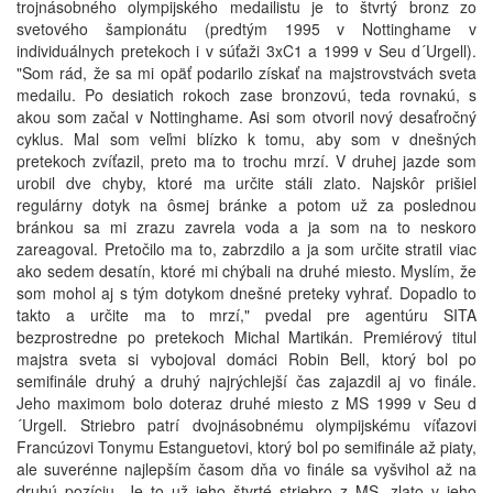
trojnásobného olympijského medailistu je to štvrtý bronz zo
svetového šampionátu (predtým 1995 v Nottinghame v
individuálnych pretekoch i v súťaži 3xC1 a 1999 v Seu d´Urgell).
"Som rád, že sa mi opäť podarilo získať na majstrovstvách sveta
medailu. Po desiatich rokoch zase bronzovú, teda rovnakú, s
akou som začal v Nottinghame. Asi som otvoril nový desaťročný
cyklus. Mal som veľmi blízko k tomu, aby som v dnešných
pretekoch zvíťazil, preto ma to trochu mrzí. V druhej jazde som
urobil dve chyby, ktoré ma určite stáli zlato. Najskôr prišiel
regulárny dotyk na ôsmej bránke a potom už za poslednou
bránkou sa mi zrazu zavrela voda a ja som na to neskoro
zareagoval. Pretočilo ma to, zabrzdilo a ja som určite stratil viac
ako sedem desatín, ktoré mi chýbali na druhé miesto. Myslím, že
som mohol aj s tým dotykom dnešné preteky vyhrať. Dopadlo to
takto a určite ma to mrzí," pvedal pre agentúru SITA
bezprostredne po pretekoch Michal Martikán. Premiérový titul
majstra sveta si vybojoval domáci Robin Bell, ktorý bol po
semifinále druhý a druhý najrýchlejší čas zajazdil aj vo finále.
Jeho maximom bolo doteraz druhé miesto z MS 1999 v Seu d
´Urgell. Striebro patrí dvojnásobnému olympijskému víťazovi
Francúzovi Tonymu Estanguetovi, ktorý bol po semifinále až piaty,
ale suverénne najlepším časom dňa vo finále sa vyšvihol až na
druhú pozíciu. Je to už jeho štvrté striebro z MS, zlato v jeho