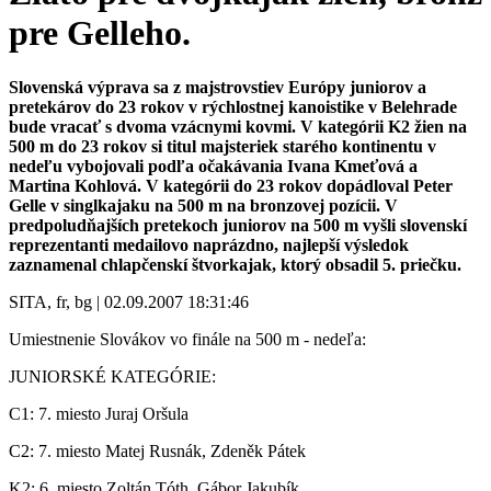
pre Gelleho.
Slovenská výprava sa z majstrovstiev Európy juniorov a
pretekárov do 23 rokov v rýchlostnej kanoistike v Belehrade
bude vracať s dvoma vzácnymi kovmi. V kategórii K2 žien na
500 m do 23 rokov si titul majsteriek starého kontinentu v
nedeľu vybojovali podľa očakávania Ivana Kmeťová a
Martina Kohlová. V kategórii do 23 rokov dopádloval Peter
Gelle v singlkajaku na 500 m na bronzovej pozícii. V
predpoludňajších pretekoch juniorov na 500 m vyšli slovenskí
reprezentanti medailovo naprázdno, najlepší výsledok
zaznamenal chlapčenskí štvorkajak, ktorý obsadil 5. priečku.
SITA, fr, bg | 02.09.2007 18:31:46
Umiestnenie Slovákov vo finále na 500 m - nedeľa:
JUNIORSKÉ KATEGÓRIE:
C1: 7. miesto Juraj Oršula
C2: 7. miesto Matej Rusnák, Zdeněk Pátek
K2: 6. miesto Zoltán Tóth, Gábor Jakubík