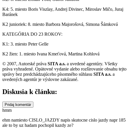
K4: 5. miesto Boris Viszlay, Andrej Divinec, Miroslav Mičo, Juraj
Baránek
K2 junioriek: 8. miesto Barbora Majorošová, Simona Šámková
KATEGÓRIA DO 23 ROKOV:
K1: 3. miesto Peter Gelle
K2 žien: 1. miesto Ivana Kmeťová, Martina Kohlová
© 2007, Autorské práva
SITA a.s.
a uvedené agentúry. Všetky
práva vyhradené. Opätovné vydanie alebo rozširovanie obsahu tejto
správy bez predchádzajúceho písomného súhlasu
SITA a.s.
a
uvedených agentúr je výslovne zakázané.
Diskusia k článku:
Pridaj komentár
hmm
ehm namiesto CISLO_JAZDY napis skutocne cislo jazdy napr 185
ale to by uz hadam pochopil kazdy ze?