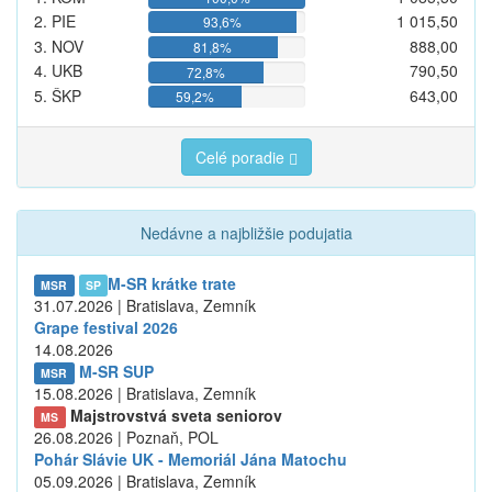
2. PIE
1 015,50
93,6%
3. NOV
888,00
81,8%
4. UKB
790,50
72,8%
5. ŠKP
643,00
59,2%
Celé poradie
Nedávne a najbližšie podujatia
M-SR krátke trate
MSR
SP
31.07.2026 | Bratislava, Zemník
Grape festival 2026
14.08.2026
M-SR SUP
MSR
15.08.2026 | Bratislava, Zemník
Majstrovstvá sveta seniorov
MS
26.08.2026 | Poznaň, POL
Pohár Slávie UK - Memoriál Jána Matochu
05.09.2026 | Bratislava, Zemník