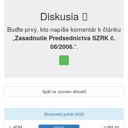
Diskusia
Buďte prvý, kto napíše komentár k článku
„
Zasadnutie Predsedníctva SZRK č.
08/2006.
“.
Späť na zoznam aktualít
Slovenský pohár 2025
1. KOM
1 085,50
100,0%