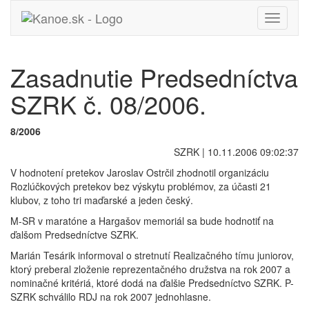
Toggle
navigati
Zasadnutie Predsedníctva
SZRK č. 08/2006.
8/2006
SZRK | 10.11.2006 09:02:37
V hodnotení pretekov Jaroslav Ostrčil zhodnotil organizáciu
Rozlúčkových pretekov bez výskytu problémov, za účasti 21
klubov, z toho tri maďarské a jeden český.
M-SR v maratóne a Hargašov memoriál sa bude hodnotiť na
ďalšom Predsedníctve SZRK.
Marián Tesárik informoval o stretnutí Realizačného tímu juniorov,
ktorý preberal zloženie reprezentačného družstva na rok 2007 a
nominačné kritériá, ktoré dodá na ďalšie Predsedníctvo SZRK. P-
SZRK schválilo RDJ na rok 2007 jednohlasne.