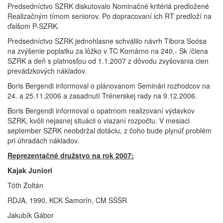
Predsedníctvo SZRK diskutovalo Nominačné kritériá predložené
Realizačným tímom seniorov. Po dopracovaní ich RT predloží na
ďalšom P-SZRK.
Predsedníctvo SZRK jednohlasne schválilo návrh Tibora Soósa
na zvýšenie poplatku za lôžko v TC Komárno na 240,- Sk /člena
SZRK a deň s platnosťou od 1.1.2007 z dôvodu zvyšovania cien
prevádzkových nákladov.
Boris Bergendi informoval o plánovanom Seminári rozhodcov na
24. a 25.11.2006 a zasadnutí Trénerskej rady na 9.12.2006.
Boris Bergendi informoval o opatrnom realizovaní výdavkov
SZRK, kvôli nejasnej situácii o viazaní rozpočtu. V mesiaci
september SZRK neobdržal dotáciu, z čoho bude plynúť problém
pri úhradách nákladov.
Reprezentačné družstvo na rok 2007:
Kajak Juniori
Tóth Zoltán
RDJA, 1990, KCK Šamorín, CM SŠŠR
Jakubík Gábor