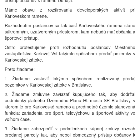
prístup občanov k ramenu Dunaja.
Máme obavu z rozširovania developerských aktivít pri
Karloveskom ramene.
Rozhodnutím poslancov sa tak časť Karloveského ramena stane
súkromným, uzatvoreným priestorom, kam nebudú mať občania a
športovci prístup.
Ostro protestujeme proti rozhodnutiu poslancov Miestneho
zastupiteľstva Karlovej Vsi takýmto spôsobom predať pozemky v
Karloveskej zátoke.
Preto žiadame:
1. Žiadame zastaviť takýmto spôsobom realizovaný predaj
pozemkov v Karloveskej zátoke v Bratislave.
2. Žiadame zmluvne zaviazať kupujúceho tak, aby dodržal
podmienky platného Územného Plánu Hl. mesta SR Bratislavy, v
ktorom je pre Karloveské rameno a predmetné územie stanovená
funkcia: zariadenia pre šport, telovýchovu a športové aktivity vo
voľnom čase.
3. Žiadame zabezpečiť v podmienkach kúpnej zmluvy rozsah
predanej parcely tak, aby nebol obmedzený prístup občanov k