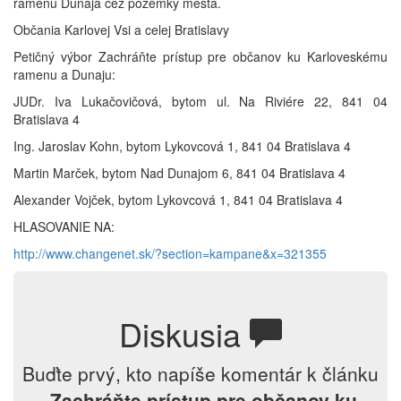
ramenu Dunaja cez pozemky mesta.
Občania Karlovej Vsi a celej Bratislavy
Petičný výbor Zachráňte prístup pre občanov ku Karloveskému
ramenu a Dunaju:
JUDr. Iva Lukačovičová, bytom ul. Na Riviére 22, 841 04
Bratislava 4
Ing. Jaroslav Kohn, bytom Lykovcová 1, 841 04 Bratislava 4
Martin Marček, bytom Nad Dunajom 6, 841 04 Bratislava 4
Alexander Vojček, bytom Lykovcová 1, 841 04 Bratislava 4
HLASOVANIE NA:
http://www.changenet.sk/?section=kampane&x=321355
Diskusia
Buďte prvý, kto napíše komentár k článku
„
Zachráňte prístup pre občanov ku