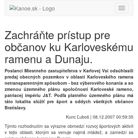
Toggle
navigati
Zachráňte prístup pre
občanov ku Karloveskému
ramenu a Dunaju.
Poslanci Miestneho zastupiteľstva v Karlovej Vsi odsúhlasili
predaj obecných pozemkov v oblasti Karloveského ramena
netransparentným spôsobom - bez výberového konania a so
zmenou územného plánu spoločnosti Karloveské rameno,
patriacej impériu J&T. Podľa platného územného plánu má
táto lokalita slúžiť pre šport a oddych všetkých občanov
Bratislavy.
Kunc Ľuboš | 08.12.2007 00:59:35
Týmto rozhodnutím sa výrazne obmedzí rozvoj športových aktivít
v tejto oblasti, ktorým sa venuje najmä mládež, a zamedzí sa