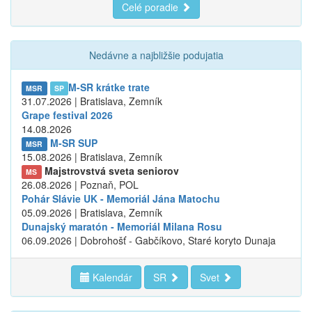
Celé poradie
Nedávne a najbližšie podujatia
M-SR krátke trate
MSR
SP
31.07.2026 | Bratislava, Zemník
Grape festival 2026
14.08.2026
M-SR SUP
MSR
15.08.2026 | Bratislava, Zemník
Majstrovstvá sveta seniorov
MS
26.08.2026 | Poznaň, POL
Pohár Slávie UK - Memoriál Jána Matochu
05.09.2026 | Bratislava, Zemník
Dunajský maratón - Memoriál Milana Rosu
06.09.2026 | Dobrohošť - Gabčíkovo, Staré koryto Dunaja
Kalendár
SR
Svet