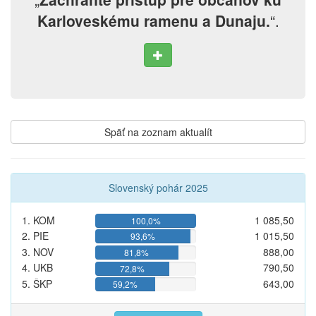
Karloveskému ramenu a Dunaju.
“.
Späť na zoznam aktualít
Slovenský pohár 2025
1. KOM
1 085,50
100,0%
2. PIE
1 015,50
93,6%
3. NOV
888,00
81,8%
4. UKB
790,50
72,8%
5. ŠKP
643,00
59,2%