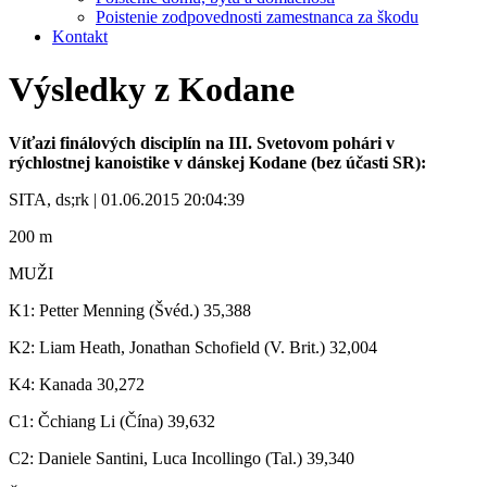
Poistenie zodpovednosti zamestnanca za škodu
Kontakt
Výsledky z Kodane
Víťazi finálových disciplín na III. Svetovom pohári v
rýchlostnej kanoistike v dánskej Kodane (bez účasti SR):
SITA, ds;rk | 01.06.2015 20:04:39
200 m
MUŽI
K1: Petter Menning (Švéd.) 35,388
K2: Liam Heath, Jonathan Schofield (V. Brit.) 32,004
K4: Kanada 30,272
C1: Čchiang Li (Čína) 39,632
C2: Daniele Santini, Luca Incollingo (Tal.) 39,340