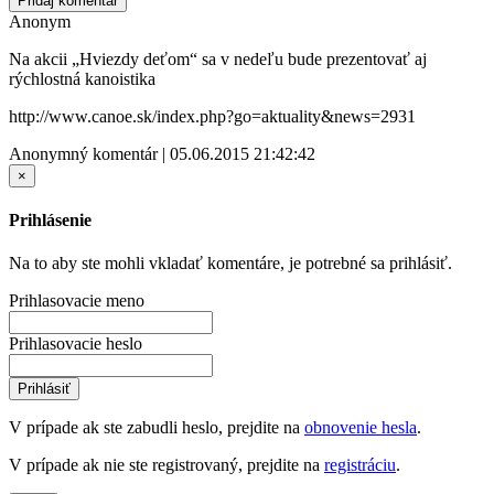
Pridaj komentár
Anonym
Na akcii „Hviezdy deťom“ sa v nedeľu bude prezentovať aj
rýchlostná kanoistika
http://www.canoe.sk/index.php?go=aktuality&news=2931
Anonymný komentár | 05.06.2015 21:42:42
×
Prihlásenie
Na to aby ste mohli vkladať komentáre, je potrebné sa prihlásiť.
Prihlasovacie meno
Prihlasovacie heslo
Prihlásiť
V prípade ak ste zabudli heslo, prejdite na
obnovenie hesla
.
V prípade ak nie ste registrovaný, prejdite na
registráciu
.