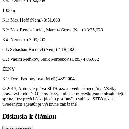
K4: Nemecko 1:36,968
1000 m
K1: Max Hoff (Nem.) 3:51,068
K2: Max Rendschmidt, Marcus Gross (Nem.) 3:35,028
K4: Nemecko 3:09,660
C1: Sebastian Brendel (Nem.) 4:18,482
C2: Vadim Meňkov, Serik Mirbekov (Uzb.) 4:06,032
ŽENY
K1: Dóra Bodonyiová (Maď.) 4:27,004
© 2015, Autorské práva
SITA a.s.
a uvedené agentúry. Všetky
práva vyhradené. Opätovné vydanie alebo rozširovanie obsahu tejto
správy bez predchádzajúceho písomného súhlasu
SITA a.s.
a
uvedených agentúr je výslovne zakázané.
Diskusia k článku: