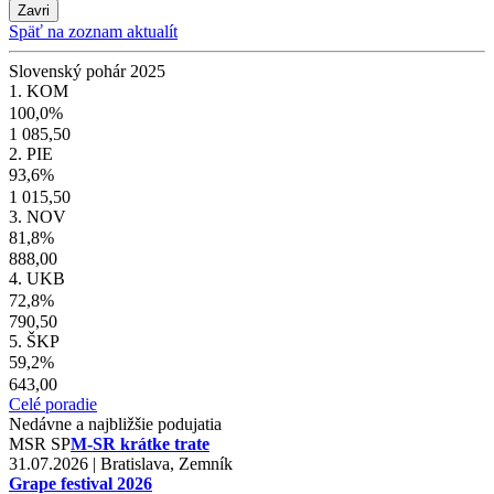
Zavri
Späť na zoznam aktualít
Slovenský pohár 2025
1. KOM
100,0%
1 085,50
2. PIE
93,6%
1 015,50
3. NOV
81,8%
888,00
4. UKB
72,8%
790,50
5. ŠKP
59,2%
643,00
Celé poradie
Nedávne a najbližšie podujatia
MSR
SP
M-SR krátke trate
31.07.2026 | Bratislava, Zemník
Grape festival 2026