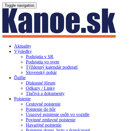
Toggle navigation
Aktuality
Výsledky
Podujatia v SR
Podujatia vo svete
Týždenný kalendár podujatí
Slovenský pohár
Ďalšie
Diskusné fórum
Odkazy / Linky
Tlačivá a dokumenty
Poistenie
Cestovné poistenie
Poistenie do hôr
Úrazové poistenie osôb vo vozidle
Povinné zmluvné poistenie
Havarijné poistenie
Poistenie domu, bytu a domácnosti