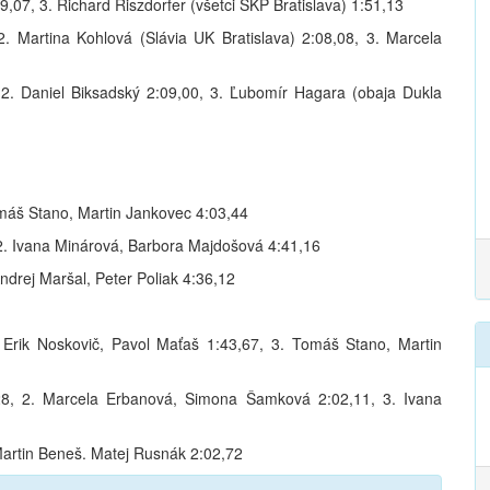
49,07, 3. Richard Riszdorfer (všetci ŠKP Bratislava) 1:51,13
 Martina Kohlová (Slávia UK Bratislava) 2:08,08, 3. Marcela
, 2. Daniel Biksadský 2:09,00, 3. Ľubomír Hagara (obaja Dukla
omáš Stano, Martin Jankovec 4:03,44
 2. Ivana Minárová, Barbora Majdošová 4:41,16
ndrej Maršal, Peter Poliak 4:36,12
. Erik Noskovič, Pavol Maťaš 1:43,67, 3. Tomáš Stano, Martin
28, 2. Marcela Erbanová, Simona Šamková 2:02,11, 3. Ivana
Martin Beneš. Matej Rusnák 2:02,72