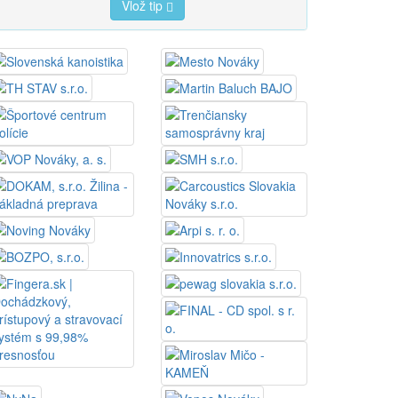
Vlož tip