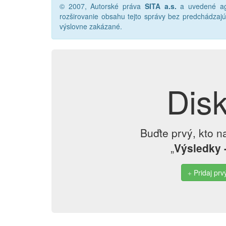
© 2007, Autorské práva
SITA a.s.
a uvedené age
rozširovanie obsahu tejto správy bez predchádza
výslovne zakázané.
Dis
Buďte prvý, kto n
„
Výsledky 
Pridaj prv