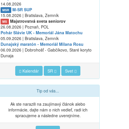
14.08.2026
M-SR SUP
MSR
15.08.2026 | Bratislava, Zemník
Majstrovstvá sveta seniorov
MS
26.08.2026 | Poznaň, POL
Pohár Slávie UK - Memoriál Jána Matochu
05.09.2026 | Bratislava, Zemník
Dunajský maratón - Memoriál Milana Rosu
06.09.2026 | Dobrohošť - Gabčíkovo, Staré koryto
Dunaja
Kalendár
SR
Svet
Tip od vás...
Ak ste narazili na zaujímavý článok alebo
informácie, dajte nám o nich vedieť, radi ich
spracujeme a následne uverejníme.