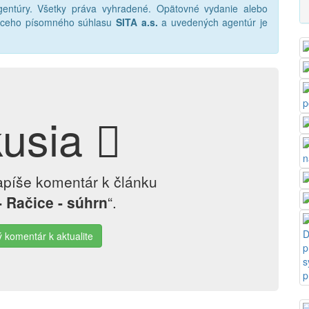
ntúry. Všetky práva vyhradené. Opätovné vydanie alebo
júceho písomného súhlasu
SITA a.s.
a uvedených agentúr je
kusia
apíše komentár k článku
- Račice - súhrn
“.
ý komentár k aktualite