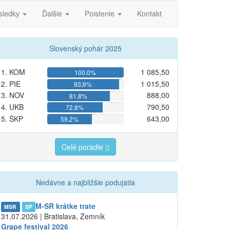
sledky
Ďalšie
Poistenie
Kontakt
Slovenský pohár 2025
1. KOM
1 085,50
100,0%
2. PIE
1 015,50
93,6%
3. NOV
888,00
81,8%
4. UKB
790,50
72,8%
5. ŠKP
643,00
59,2%
Celé poradie
Nedávne a najbližšie podujatia
M-SR krátke trate
MSR
SP
31.07.2026 | Bratislava, Zemník
Grape festival 2026