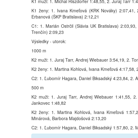
K1 muži: 1. Michal Riszdorfer 1:48,55, 2. Juraj Tarr 1:
K1 ženy: 1. Ivana Kmeťová (KRK Nováky) 2:07,41, 2.
Erbanová (ŠKP Bratislava) 2:12,21
C1: 1. Marián Ostrčil (Slávia UK Bratislava) 2:03,93
Trenčín) 2:09,23
Výsledky - utorok:
1000 m
K2 muži: 1. Juraj Tarr, Andrej Wiebauer 3:54,19, 2. T
K2 ženy: 1. Martina Kohlová, Ivana Kmeťová 4:17,58,
C2: 1. Ľubomír Hagara, Daniel Biksadský 4:23,84, 2. A
500 m
K2 muži: 1. Juraj Tarr, Andrej Wiebauer 1:41,55, 2
Jankovec 1:48,82
K2 ženy: 1. Martina Kohlová, Ivana Kmeťová 1:57,
Minárová, Barbora Majdošová 2:13,20
C2: 1. Ľubomír Hagara, Daniel Biksadský 1:57,80, 2. 