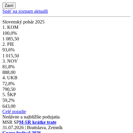
Zavri
Späť na zoznam aktualít
Slovenský pohár 2025
1. KOM
100,0%
1 085,50
2. PIE
93,6%
1 015,50
3. NOV
81,8%
888,00
4. UKB
72,8%
790,50
5. ŠKP
59,2%
643,00
Celé poradie
Nedávne a najbližšie podujatia
MSR
SP
M-SR krátke trate
31.07.2026 | Bratislava, Zemník
Grape festival 2026