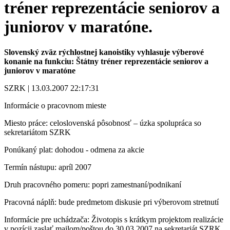
tréner reprezentácie seniorov a
juniorov v maratóne.
Slovenský zväz rýchlostnej kanoistiky vyhlasuje výberové
konanie na funkciu: Štátny tréner reprezentácie seniorov a
juniorov v maratóne
SZRK | 13.03.2007 22:17:31
Informácie o pracovnom mieste
Miesto práce: celoslovenská pôsobnosť – úzka spolupráca so
sekretariátom SZRK
Ponúkaný plat: dohodou - odmena za akcie
Termín nástupu: apríl 2007
Druh pracovného pomeru: popri zamestnaní/podnikaní
Pracovná náplň: bude predmetom diskusie pri výberovom stretnutí
Informácie pre uchádzača: Životopis s krátkym projektom realizácie
v pozícii zaslať mailom/poštou do 30.03.2007 na sekretariát SZRK