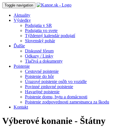
Toggle navigation
Aktuality
Výsledky
Podujatia v SR
Podujatia vo svete
Týždenný kalendár podujatí
Slovenský pohár
Ďalšie
Diskusné fórum
Odkazy / Linky
Tlačivá a dokumenty
Poistenie
Cestovné poistenie
Poistenie do hôr
Úrazové poistenie osôb vo vozidle
Povinné zmluvné poistenie
Havarijné poistenie
Poistenie domu, bytu a domácnosti
Poistenie zodpovednosti zamestnanca za škodu
Kontakt
Výberové konanie - Štátny