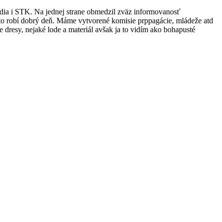
zídia i STK. Na jednej strane obmedzil zväz informovanosť
kto robí dobrý deň. Máme vytvorené komisie prppagácie, mládeže atd
dresy, nejaké lode a materiál avšak ja to vidím ako bohapusté