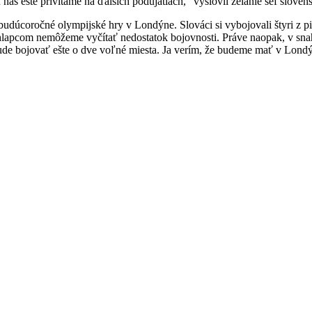
 nás ešte privítame na ďalších podujatiach," vyslovil želanie šéf slov
dúcoročné olympijské hry v Londýne. Slováci si vybojovali štyri z pia
Chlapcom nemôžeme vyčítať nedostatok bojovnosti. Práve naopak, v snahe
ojovať ešte o dve voľné miesta. Ja verím, že budeme mať v Londýne z