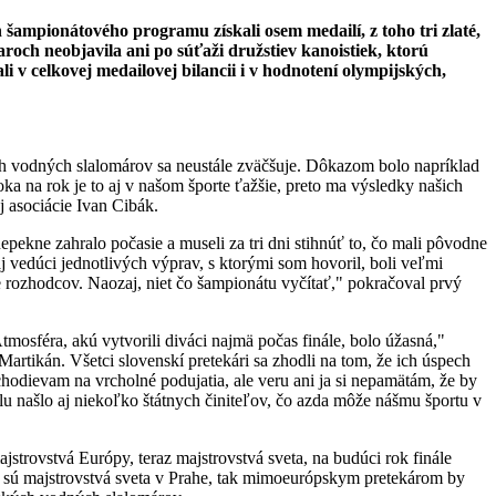
h šampionátového programu získali osem medailí, z toho tri zlaté,
iaroch neobjavila ani po súťaži družstiev kanoistiek, ktorú
 v celkovej medailovej bilancii i v hodnotení olympijských,
h vodných slalomárov sa neustále zväčšuje. Dôkazom bolo napríklad
oka na rok je to aj v našom športe ťažšie, preto ma výsledky našich
j asociácie Ivan Cibák.
epekne zahralo počasie a museli za tri dni stihnúť to, čo mali pôvodne
j vedúci jednotlivých výprav, s ktorými som hovoril, boli veľmi
e rozhodcov. Naozaj, niet čo šampionátu vyčítať," pokračoval prvý
mosféra, akú vytvorili diváci najmä počas finále, bolo úžasná,"
rtikán. Všetci slovenskí pretekári sa zhodli na tom, že ich úspech
hodievam na vrcholné podujatia, ale veru ani ja si nepamätám, že by
álu našlo aj niekoľko štátnych činiteľov, čo azda môže nášmu športu v
trovstvá Európy, teraz majstrovstvá sveta, na budúci rok finále
e sú majstrovstvá sveta v Prahe, tak mimoeurópskym pretekárom by