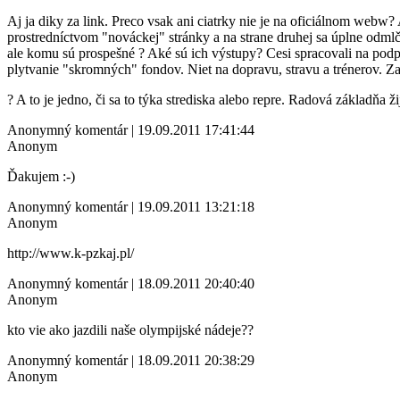
Aj ja diky za link. Preco vsak ani ciatrky nie je na oficiálnom webw
prostredníctvom "nováckej" stránky a na strane druhej sa úplne odml
ale komu sú prospešné ? Aké sú ich výstupy? Cesi spracovali na podp
plytvanie "skromných" fondov. Niet na dopravu, stravu a trénerov. Z
? A to je jedno, či sa to týka strediska alebo repre. Radová základňa 
Anonymný komentár | 19.09.2011 17:41:44
Anonym
Ďakujem :-)
Anonymný komentár | 19.09.2011 13:21:18
Anonym
http://www.k-pzkaj.pl/
Anonymný komentár | 18.09.2011 20:40:40
Anonym
kto vie ako jazdili naše olympijské nádeje??
Anonymný komentár | 18.09.2011 20:38:29
Anonym