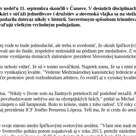
a v nedeľu 11. septembra skončili v Čunove. V desiatich disciplínac
ári v súťaži jednotlivcov i družstiev a slovenská vlajka sa na stož
darila doteraz nikdy v histórii. Suverénnym spôsobom triumfovali
 kraľujú všetkým vrcholným podujatiam.
 vode to bude jednoduché, ale treba si uvedomiť, že okruh špičkovýc
vali ani do finále, respektíve nedosiahli na pódium pre medailistov. Z r
tenie vystúpenia domácich slalomárov prezident Slovenskej kanoisticke
 to nebolo vidieť, že sú v tomto nováčikmi. Napriek tomu, že sa s nimi n
o vynikajúcej kvalite. "Vedenie Medzinárodnej kanoistickej federácie a
t protestov proti rozhodnutiam arbitrov, čo svedčí aj o vysokej kvalit
sa. "Nikdy v živote som na žiadnych pretekoch nič podobné nezažil. At
ovzbudzovanie nebýva ani na olympijských hrách," pridal sa Michal Ma
ť záujem o náš šampionát. Bolo to krásne, mám z toho radosť. Už roky c
o aj prezidenta ICF Josého Perurenu Lópeza. Teší ma, že si cestu do are
voje miesto medzi špičkovými svetovými areálmi. "Vlani sme mali majs
y Svetového pohára potom zopakovali aj v roku 2013, pretože následn