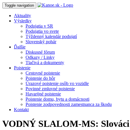
Toggle navigation
Aktuality
Výsledky
Podujatia v SR
Podujatia vo svete
Týždenný kalendár podujatí
Slovenský pohár
Ďalšie
Diskusné fórum
Odkazy / Linky
Tlačivá a dokumenty
Poistenie
Cestovné poistenie
Poistenie do hôr
Úrazové poistenie osôb vo vozidle
Povinné zmluvné poistenie
Havarijné poistenie
Poistenie domu, bytu a domácnosti
Poistenie zodpovednosti zamestnanca za škodu
Kontakt
VODNÝ SLALOM-MS: Slováci po