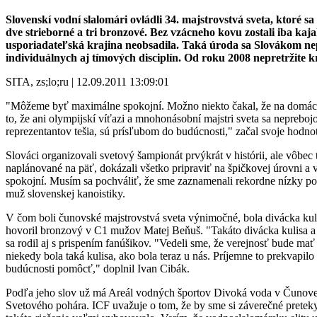
Slovenskí vodní slalomári ovládli 34. majstrovstvá sveta, ktoré s
dve strieborné a tri bronzové. Bez vzácneho kovu zostali iba kajak
usporiadateľská krajina neobsadila. Taká úroda sa Slovákom nepo
individuálnych aj tímových disciplín. Od roku 2008 nepretržite
SITA, zs;lo;ru | 12.09.2011 13:09:01
"Môžeme byť maximálne spokojní. Možno niekto čakal, že na domácej
to, že ani olympijskí víťazi a mnohonásobní majstri sveta sa neprebojo
reprezentantov tešia, sú prísľubom do budúcnosti," začal svoje hodno
Slováci organizovali svetový šampionát prvýkrát v histórii, ale vôbec
naplánované na päť, dokázali všetko pripraviť na špičkovej úrovni a v
spokojní. Musím sa pochváliť, že sme zaznamenali rekordne nízky poče
muž slovenskej kanoistiky.
V čom boli čunovské majstrovstvá sveta výnimočné, bola divácka kuli
hovoril bronzový v C1 mužov Matej Beňuš. "Takáto divácka kulisa a p
sa rodil aj s prispením fanúšikov. "Vedeli sme, že verejnosť bude ma
niekedy bola taká kulisa, ako bola teraz u nás. Príjemne to prekvapil
budúcnosti pomôcť," doplnil Ivan Cibák.
Podľa jeho slov už má Areál vodných športov Divoká voda v Čunove s
Svetového pohára. ICF uvažuje o tom, že by sme si záverečné pretek