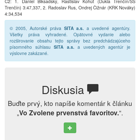
C2: 1. Daniel Biksadský, Rastislav Kohút (Dukla Trenčín/ŠŠ
Trenčín) 3:47,337, 2. Radoslav Rus, Ondrej Čižnár (KRK Nováky)
4:34,534
© 2005, Autorské práva
SITA a.s.
a uvedené agentúry.
Všetky práva vyhradené. Opätovné vydanie alebo
rozširovanie obsahu tejto správy bez predchádzajúceho
písomného súhlasu
SITA a.s.
a uvedených agentúr je
výslovne zakázané.
Diskusia
Buďte prvý, kto napíše komentár k článku
„
Vo Zvolene prvenstvá favoritov.
“.