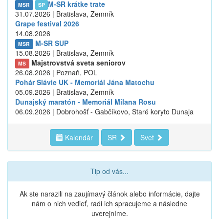
M-SR krátke trate
MSR
SP
31.07.2026 | Bratislava, Zemník
Grape festival 2026
14.08.2026
M-SR SUP
MSR
15.08.2026 | Bratislava, Zemník
Majstrovstvá sveta seniorov
MS
26.08.2026 | Poznaň, POL
Pohár Slávie UK - Memoriál Jána Matochu
05.09.2026 | Bratislava, Zemník
Dunajský maratón - Memoriál Milana Rosu
06.09.2026 | Dobrohošť - Gabčíkovo, Staré koryto Dunaja
Kalendár
SR
Svet
Tip od vás...
Ak ste narazili na zaujímavý článok alebo informácie, dajte
nám o nich vedieť, radi ich spracujeme a následne
uverejníme.