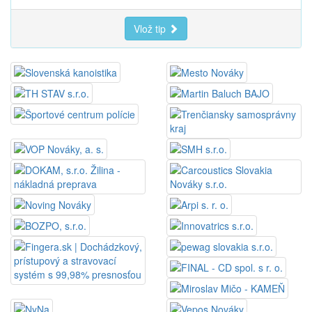
Vlož tip