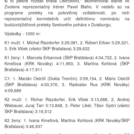
si to pekne rozdali bratia Ostrčilovci," skomentoval dianie vo
Zvolene reprezentačný tréner Pavel Blaho. V nedeľu sú na
programe preteky na polovičnej vzdialenosti, po nich
reprezentačný kormidelník určí definitívnu nomináciu na
budúcotýždňové preteky Svetového pohára v Duisburgu.
Výsledky - 1000 m:
K1 muži: 1. Michal Riszdorfer 3:29,081, 2. Róbert Erban 3:29,321,
3. Erik Vlček (všetci ŠKP Bratislava) 3:29,632
K1 ženy: 1. Marcela Erbanová (ŠKP Bratislava) 4:04,722, 2. Ivana
Kmeťová (KRK Nováky) 4:11,993, 3. Martina Kohlová (ŠKP
Bratislava) 4:17,911
C1: 1. Marián Ostrčil (Dukla Trenčín) 3:59,154, 2. Mário Ostrčil
(ŠKP Bratislava) 4:00,376, 3. Radoslav Rus (KRK Nováky)
4:09,689
K2 muži: 1. Richar Riszdorfer, Erik Vlček 3:13,688, 2. Andrej
Wiebauer, Juraj Tarr 3:13,848, 3. Peter Likér, Tibor Györi (všetci
ŠKP Bratislava) 3:16,512
K2 ženy: 1. Ivana Kmeťová, Martina Kohlová (KRK Nováky/ŠKP
Bratislava) 3:46,937