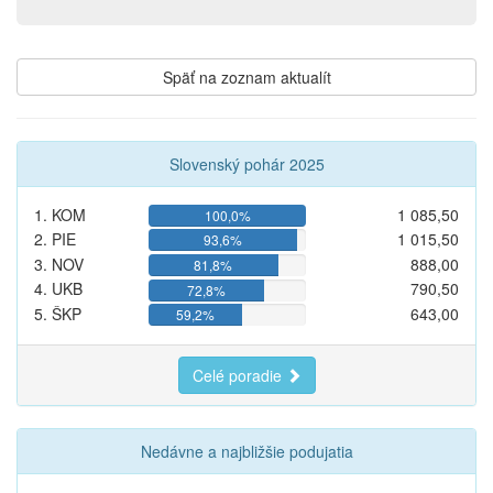
Späť na zoznam aktualít
Slovenský pohár 2025
1. KOM
1 085,50
100,0%
2. PIE
1 015,50
93,6%
3. NOV
888,00
81,8%
4. UKB
790,50
72,8%
5. ŠKP
643,00
59,2%
Celé poradie
Nedávne a najbližšie podujatia