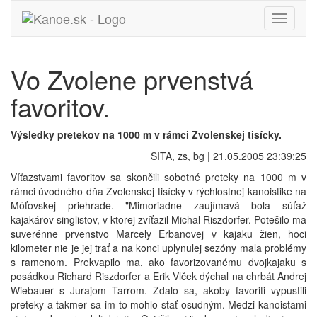
Toggle
navigati
Vo Zvolene prvenstvá
favoritov.
Výsledky pretekov na 1000 m v rámci Zvolenskej tisícky.
SITA, zs, bg | 21.05.2005 23:39:25
Víťazstvami favoritov sa skončili sobotné preteky na 1000 m v
rámci úvodného dňa Zvolenskej tisícky v rýchlostnej kanoistike na
Môťovskej priehrade. "Mimoriadne zaujímavá bola súťaž
kajakárov singlistov, v ktorej zvíťazil Michal Riszdorfer. Potešilo ma
suverénne prvenstvo Marcely Erbanovej v kajaku žien, hoci
kilometer nie je jej trať a na konci uplynulej sezóny mala problémy
s ramenom. Prekvapilo ma, ako favorizovanému dvojkajaku s
posádkou Richard Riszdorfer a Erik Vlček dýchal na chrbát Andrej
Wiebauer s Jurajom Tarrom. Zdalo sa, akoby favoriti vypustili
preteky a takmer sa im to mohlo stať osudným. Medzi kanoistami