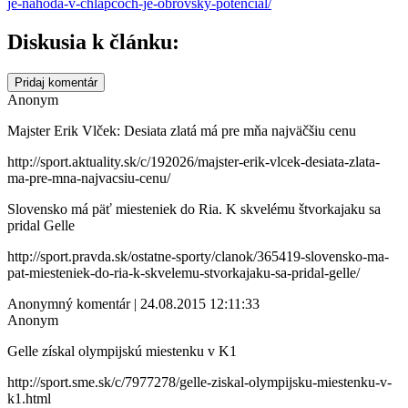
je-nahoda-v-chlapcoch-je-obrovsky-potencial/
Diskusia k článku:
Pridaj komentár
Anonym
Majster Erik Vlček: Desiata zlatá má pre mňa najväčšiu cenu
http://sport.aktuality.sk/c/192026/majster-erik-vlcek-desiata-zlata-
ma-pre-mna-najvacsiu-cenu/
Slovensko má päť miesteniek do Ria. K skvelému štvorkajaku sa
pridal Gelle
http://sport.pravda.sk/ostatne-sporty/clanok/365419-slovensko-ma-
pat-miesteniek-do-ria-k-skvelemu-stvorkajaku-sa-pridal-gelle/
Anonymný komentár | 24.08.2015 12:11:33
Anonym
Gelle získal olympijskú miestenku v K1
http://sport.sme.sk/c/7977278/gelle-ziskal-olympijsku-miestenku-v-
k1.html