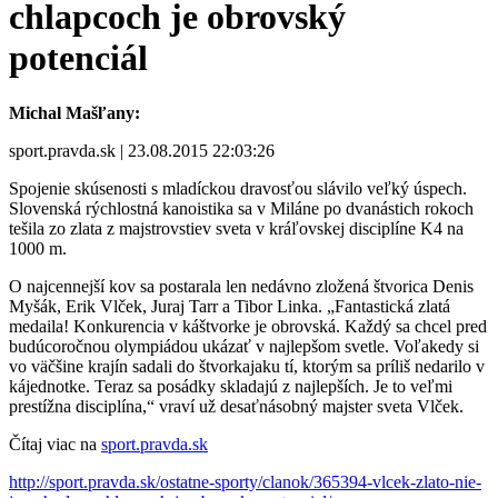
chlapcoch je obrovský
potenciál
Michal Mašľany:
sport.pravda.sk | 23.08.2015 22:03:26
Spojenie skúsenosti s mladíckou dravosťou slávilo veľký úspech.
Slovenská rýchlostná kanoistika sa v Miláne po dvanástich rokoch
tešila zo zlata z majstrovstiev sveta v kráľovskej disciplíne K4 na
1000 m.
O najcennejší kov sa postarala len nedávno zložená štvorica Denis
Myšák, Erik Vlček, Juraj Tarr a Tibor Linka. „Fantastická zlatá
medaila! Konkurencia v káštvorke je obrovská. Každý sa chcel pred
budúcoročnou olympiádou ukázať v najlepšom svetle. Voľakedy si
vo väčšine krajín sadali do štvorkajaku tí, ktorým sa príliš nedarilo v
kájednotke. Teraz sa posádky skladajú z najlepších. Je to veľmi
prestížna disciplína,“ vraví už desaťnásobný majster sveta Vlček.
Čítaj viac na
sport.pravda.sk
http://sport.pravda.sk/ostatne-sporty/clanok/365394-vlcek-zlato-nie-