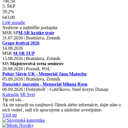
790,50
5. ŠKP
59,2%
643,00
Celé poradie
Nedávne a najbližšie podujatia
MSR
SP
M-SR krátke trate
31.07.2026 | Bratislava, Zemník
Grape festival 2026
14.08.2026
MSR
M-SR SUP
15.08.2026 | Bratislava, Zemník
MS
Majstrovstvá sveta seniorov
26.08.2026 | Poznaň, POL
Pohár Slávie UK - Memoriál Jána Matochu
05.09.2026 | Bratislava, Zemník
Dunajský maratón - Memoriál Milana Rosu
06.09.2026 | Dobrohošť - Gabčíkovo, Staré koryto Dunaja
Kalendár
SR
Svet
Tip od vás...
Ak ste narazili na zaujímavý článok alebo informácie, dajte nám o
nich vedieť, radi ich spracujeme a následne uverejníme.
Vlož tip