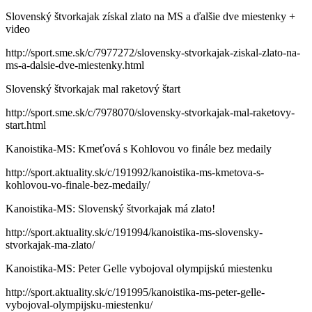
Slovenský štvorkajak získal zlato na MS a ďalšie dve miestenky +
video
http://sport.sme.sk/c/7977272/slovensky-stvorkajak-ziskal-zlato-na-
ms-a-dalsie-dve-miestenky.html
Slovenský štvorkajak mal raketový štart
http://sport.sme.sk/c/7978070/slovensky-stvorkajak-mal-raketovy-
start.html
Kanoistika-MS: Kmeťová s Kohlovou vo finále bez medaily
http://sport.aktuality.sk/c/191992/kanoistika-ms-kmetova-s-
kohlovou-vo-finale-bez-medaily/
Kanoistika-MS: Slovenský štvorkajak má zlato!
http://sport.aktuality.sk/c/191994/kanoistika-ms-slovensky-
stvorkajak-ma-zlato/
Kanoistika-MS: Peter Gelle vybojoval olympijskú miestenku
http://sport.aktuality.sk/c/191995/kanoistika-ms-peter-gelle-
vybojoval-olympijsku-miestenku/