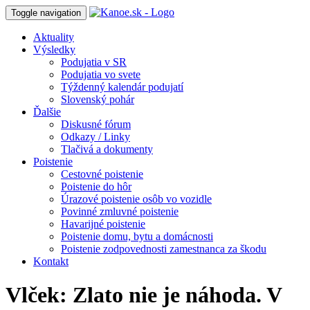
Toggle navigation
Aktuality
Výsledky
Podujatia v SR
Podujatia vo svete
Týždenný kalendár podujatí
Slovenský pohár
Ďalšie
Diskusné fórum
Odkazy / Linky
Tlačivá a dokumenty
Poistenie
Cestovné poistenie
Poistenie do hôr
Úrazové poistenie osôb vo vozidle
Povinné zmluvné poistenie
Havarijné poistenie
Poistenie domu, bytu a domácnosti
Poistenie zodpovednosti zamestnanca za škodu
Kontakt
Vlček: Zlato nie je náhoda. V