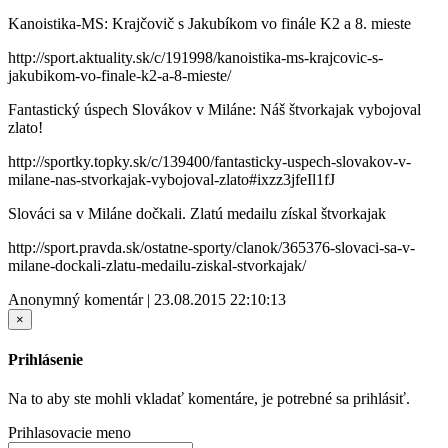
Kanoistika-MS: Krajčovič s Jakubíkom vo finále K2 a 8. mieste
http://sport.aktuality.sk/c/191998/kanoistika-ms-krajcovic-s-
jakubikom-vo-finale-k2-a-8-mieste/
Fantastický úspech Slovákov v Miláne: Náš štvorkajak vybojoval
zlato!
http://sportky.topky.sk/c/139400/fantasticky-uspech-slovakov-v-
milane-nas-stvorkajak-vybojoval-zlato#ixzz3jfeIl1fJ
Slováci sa v Miláne dočkali. Zlatú medailu získal štvorkajak
http://sport.pravda.sk/ostatne-sporty/clanok/365376-slovaci-sa-v-
milane-dockali-zlatu-medailu-ziskal-stvorkajak/
Anonymný komentár | 23.08.2015 22:10:13
×
Prihlásenie
Na to aby ste mohli vkladať komentáre, je potrebné sa prihlásiť.
Prihlasovacie meno