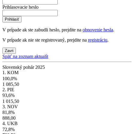
Prihlasovacie heslo
Prihlásiť
V prípade ak ste zabudli heslo, prejdite na
obnovenie hesla
.
V prípade ak nie ste registrovaný, prejdite na
registráciu
.
Zavri
Späť na zoznam aktualít
Slovenský pohár 2025
1. KOM
100,0%
1 085,50
2. PIE
93,6%
1 015,50
3. NOV
81,8%
888,00
4. UKB
72,8%