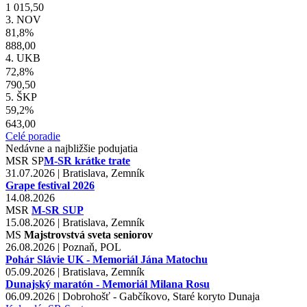
1 015,50
3. NOV
81,8%
888,00
4. UKB
72,8%
790,50
5. ŠKP
59,2%
643,00
Celé poradie
Nedávne a najbližšie podujatia
MSR
SP
M-SR krátke trate
31.07.2026 | Bratislava, Zemník
Grape festival 2026
14.08.2026
MSR
M-SR SUP
15.08.2026 | Bratislava, Zemník
MS
Majstrovstvá sveta seniorov
26.08.2026 | Poznaň, POL
Pohár Slávie UK - Memoriál Jána Matochu
05.09.2026 | Bratislava, Zemník
Dunajský maratón - Memoriál Milana Rosu
06.09.2026 | Dobrohošť - Gabčíkovo, Staré koryto Dunaja