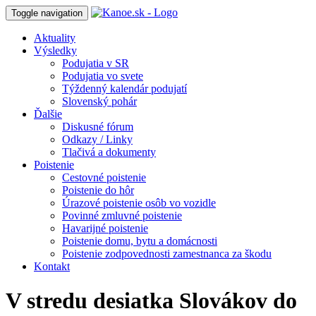
Toggle navigation
Aktuality
Výsledky
Podujatia v SR
Podujatia vo svete
Týždenný kalendár podujatí
Slovenský pohár
Ďalšie
Diskusné fórum
Odkazy / Linky
Tlačivá a dokumenty
Poistenie
Cestovné poistenie
Poistenie do hôr
Úrazové poistenie osôb vo vozidle
Povinné zmluvné poistenie
Havarijné poistenie
Poistenie domu, bytu a domácnosti
Poistenie zodpovednosti zamestnanca za škodu
Kontakt
V stredu desiatka Slovákov do