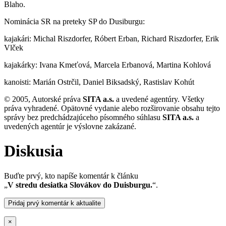
Blaho.
Nominácia SR na preteky SP do Dusiburgu:
kajakári: Michal Riszdorfer, Róbert Erban, Richard Riszdorfer, Erik
Vlček
kajakárky: Ivana Kmeťová, Marcela Erbanová, Martina Kohlová
kanoisti: Marián Ostrčil, Daniel Biksadský, Rastislav Kohút
© 2005, Autorské práva
SITA a.s.
a uvedené agentúry. Všetky
práva vyhradené. Opätovné vydanie alebo rozširovanie obsahu tejto
správy bez predchádzajúceho písomného súhlasu
SITA a.s.
a
uvedených agentúr je výslovne zakázané.
Diskusia
Buďte prvý, kto napíše komentár k článku
„
V stredu desiatka Slovákov do Duisburgu.
“.
Pridaj prvý komentár k aktualite
×