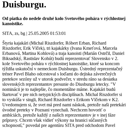
Duisburgu.
Od piatka do nedele druhé kolo Svetového pohára v rýchlostnej
kanoistike.
SITA, zs, bg | 25.05.2005 01:53:01
Štyria kajakári (Michal Riszdorfer, Róbert Erban, Richard
Riszdorfer, Erik Vlček), tri kajakárky (Ivana Kmeťová, Marcela
Erbanová, Martina Kohlová) a traja kanoisti (Marián Ostrčil, Daniel
Biksadský, Rastislav Kohút) budú reprezentovať Slovensko v 2.
kole Svetového pohára v rýchlostnej kanoistike, ktoré sa koncom
týždňa uskutoční v nemeckom Duisburgu. Ústredný reprezentačný
tréner Pavel Blaho odcestoval s loďami do dejiska záverečných
pretekov sezóny už v utorok podvečer, v stredu ráno sa desiatka
slovenských reprezentantov presunie do Diusburgu letecky. "V
nominácii je to najlepšie, čo momentálne máme. Kajakári budú
štartovať v pre nich netypických disciplínach. Michal Riszdorfer si
to vyskúša v singli, Richard Riszdorfer s Erikom Vlčekom v K2.
Uvedomujem si, že svet má pred nami náskok, pretože naši pretekári
úvodné preteky v Poznani vynechali. Nechcem hovoriť o
ambíciách, pretože každý z našich reprezentantov je v inej fáze
prípravy. Chcem však vidieť výkony na hranici súčasných
schopností," povedal pre agentúru SITA pred odchodom Pavel