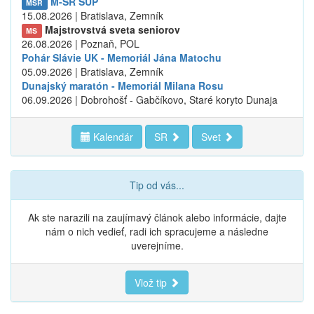
M-SR SUP
MSR
15.08.2026 | Bratislava, Zemník
Majstrovstvá sveta seniorov
MS
26.08.2026 | Poznaň, POL
Pohár Slávie UK - Memoriál Jána Matochu
05.09.2026 | Bratislava, Zemník
Dunajský maratón - Memoriál Milana Rosu
06.09.2026 | Dobrohošť - Gabčíkovo, Staré koryto Dunaja
Kalendár
SR
Svet
Tip od vás...
Ak ste narazili na zaujímavý článok alebo informácie, dajte
nám o nich vedieť, radi ich spracujeme a následne
uverejníme.
Vlož tip