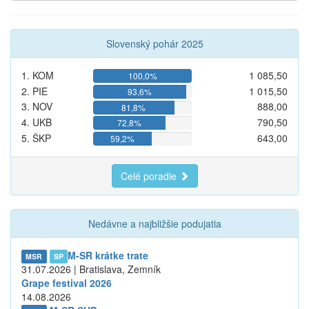
Slovenský pohár 2025
1. KOM
1 085,50
100,0%
2. PIE
1 015,50
93,6%
3. NOV
888,00
81,8%
4. UKB
790,50
72,8%
5. ŠKP
643,00
59,2%
Celé poradie
Nedávne a najbližšie podujatia
M-SR krátke trate
MSR
SP
31.07.2026 | Bratislava, Zemník
Grape festival 2026
14.08.2026