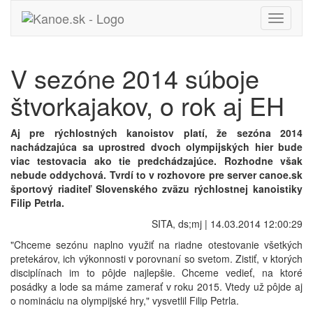
Toggle
navigati
V sezóne 2014 súboje
štvorkajakov, o rok aj EH
Aj pre rýchlostných kanoistov platí, že sezóna 2014
nachádzajúca sa uprostred dvoch olympijských hier bude
viac testovacia ako tie predchádzajúce. Rozhodne však
nebude oddychová. Tvrdí to v rozhovore pre server canoe.sk
športový riaditeľ Slovenského zväzu rýchlostnej kanoistiky
Filip Petrla.
SITA, ds;mj | 14.03.2014 12:00:29
"Chceme sezónu naplno využiť na riadne otestovanie všetkých
pretekárov, ich výkonnosti v porovnaní so svetom. Zistiť, v ktorých
disciplínach im to pôjde najlepšie. Chceme vedieť, na ktoré
posádky a lode sa máme zamerať v roku 2015. Vtedy už pôjde aj
o nomináciu na olympijské hry," vysvetlil Filip Petrla.