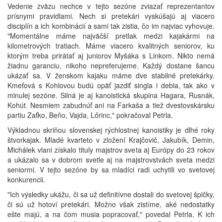
Vedenie zväzu nechce v tejto sezóne zviazať reprezentantov
prísnymi pravidlami. Nech si pretekári vyskúšajú aj viacero
disciplín a ich kombinácií a sami tak zistia, čo im najviac vyhovuje.
"Momentálne máme najväčší pretlak medzi kajakármi na
kilometrových tratiach. Máme viacero kvalitných seniorov, ku
ktorým treba prirátať aj juniorov Myšáka s Linkom. Nikto nemá
žiadnu garanciu, nikoho nepreferujeme. Každý dostane šancu
ukázať sa. V ženskom kajaku máme dve stabilné pretekárky.
Kmeťová s Kohlovou budú opäť jazdiť singla i debla, tak ako v
minulej sezóne. Silná je aj kanoistická skupina Hagara, Rusnák,
Kohút. Nesmiem zabudnúť ani na Farkaša a tiež dvestovskársku
partiu Zaťko, Beňo, Vajda, Lőrinc," pokračoval Petrla.
Výkladnou skriňou slovenskej rýchlostnej kanoistiky je dlhé roky
štvorkajak. Mladé kvarteto v zložení Krajčovič, Jakubík, Demin,
Michálek vlani získalo tituly majstrov sveta aj Európy do 23 rokov
a ukázalo sa v dobrom svetle aj na majstrovstvách sveta medzi
seniormi. V tejto sezóne by sa mladíci radi uchytili vo svetovej
konkurencii.
"Ich výsledky ukážu, či sa už definitívne dostali do svetovej špičky,
či sú už hotoví pretekári. Možno však zistíme, aké nedostatky
ešte majú, a na čom musia popracovať," povedal Petrla. K ich