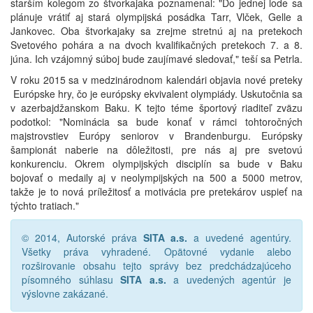
starším kolegom zo štvorkajaka poznamenal: "Do jednej lode sa
plánuje vrátiť aj stará olympijská posádka Tarr, Vlček, Gelle a
Jankovec. Oba štvorkajaky sa zrejme stretnú aj na pretekoch
Svetového pohára a na dvoch kvalifikačných pretekoch 7. a 8.
júna. Ich vzájomný súboj bude zaujímavé sledovať," teší sa Petrla.
V roku 2015 sa v medzinárodnom kalendári objavia nové preteky
­ Európske hry, čo je európsky ekvivalent olympiády. Uskutočnia sa
v azerbajdžanskom Baku. K tejto téme športový riaditeľ zväzu
podotkol: "Nominácia sa bude konať v rámci tohtoročných
majstrovstiev Európy seniorov v Brandenburgu. Európsky
šampionát naberie na dôležitosti, pre nás aj pre svetovú
konkurenciu. Okrem olympijských disciplín sa bude v Baku
bojovať o medaily aj v neolympijských na 500 a 5000 metrov,
takže je to nová príležitosť a motivácia pre pretekárov uspieť na
týchto tratiach."
© 2014, Autorské práva
SITA a.s.
a uvedené agentúry.
Všetky práva vyhradené. Opätovné vydanie alebo
rozširovanie obsahu tejto správy bez predchádzajúceho
písomného súhlasu
SITA a.s.
a uvedených agentúr je
výslovne zakázané.